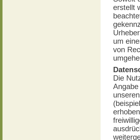
erstellt
beachtet
gekennze
Urheber
um eine
von Rec
umgehen
Datens
Die Nut
Angabe 
unseren
(beispi
erhoben 
freiwill
ausdrüc
weiterg