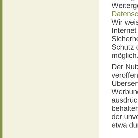
Weiterg
Datensc
Wir wei
Internet
Sicherh
Schutz d
möglich
Der Nut
veröffen
Übersen
Werbung
ausdrück
behalten
der unv
etwa du