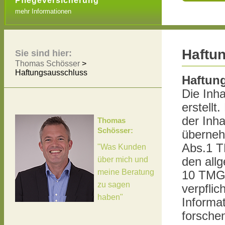
Pflegeversicherung
mehr Informationen
Haftu
Sie sind hier:
Thomas Schösser
>
Haftungsausschluss
Haftung
Die Inha
erstellt
der Inh
Thomas
Schösser:
überneh
Abs.1 T
"Was Kunden
über mich und
den all
meine Beratung
10 TMG s
zu sagen
verpflic
haben"
Informa
forschen