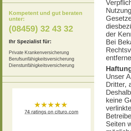
Verpfli
Nutzung
Kompetent und gut beraten
Gesetze
unter:
diesbezü
(08459) 32 43 32
der Ken
Bei Bek
Ihr Spezialist für:
Rechtsv
Private Krankenversicherung
entferne
Berufsunfähigkeitsversicherung
Dienstunfähigkeitsversicherung
Haftung
Unser A
Dritter,
Deshalb
keine G
★★★★★
verlinkt
74
ratings on cituro.com
Betreibe
Versicherungsmakler Thomas
5.00
out of 5 from
Seiten 