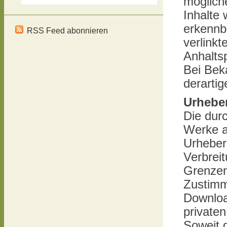
möglich
Schösser
has
Inhalte 
erkennba
RSS Feed abonnieren
verlinkt
Anhalts
Bei Bek
derarti
Urhebe
Die durc
Werke a
Urheberr
Verbrei
Grenzen
Zustimm
Downloa
privaten
Soweit d