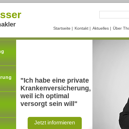
sser
akler
Startseite |
Kontakt |
Aktuelles |
Über Th
ng
erung
"Ich habe eine private
Krankenversicherung,
weil ich optimal
versorgt sein will"
Jetzt informieren