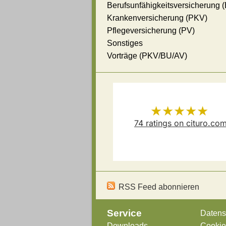
Berufsunfähigkeitsversicherung 
Krankenversicherung (PKV)
Pflegeversicherung (PV)
Sonstiges
Vorträge (PKV/BU/AV)
★★★★★
74
ratings on cituro.co
Versicherungsmakler Thoma
5.00
out of 5 from
Schösser
has
RSS Feed abonnieren
Service
Datens
Downloads
Cookie-