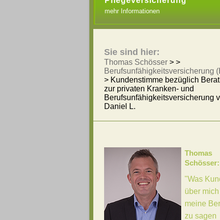
Pflegeversicherung
mehr Informationen
Sie sind hier:
Thomas Schösser
> >
Berufsunfähigkeitsversicherung 
>
Kundenstimme bezüglich Bera
zur privaten Kranken- und
Berufsunfähigkeitsversicherung 
Daniel L.
Thomas
Schösser:
"Was Kun
über mich
meine Be
zu sagen