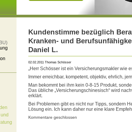
Kundenstimme bezüglich Berat
Kranken- und Berufsunfähigke
(BU)
tung
Daniel L.
von
02.02.2011 Thomas Schösser
„Herr Schösser ist ein Versicherungsmakler wie e
Immer erreichbar, kompetent, objektiv, ehrlich, j
Man bekommt bei ihm kein 0-8-15 Produkt, sond
Das übliche „Versicherungschinesisch“ wird nach
erklärt.
Bei Problemen gibt es nicht nur Tipps, sondern He
den
Lösung ein. Ich kann daher nur eine klare Empfe
 und
Kommentare geschlossen
ratung