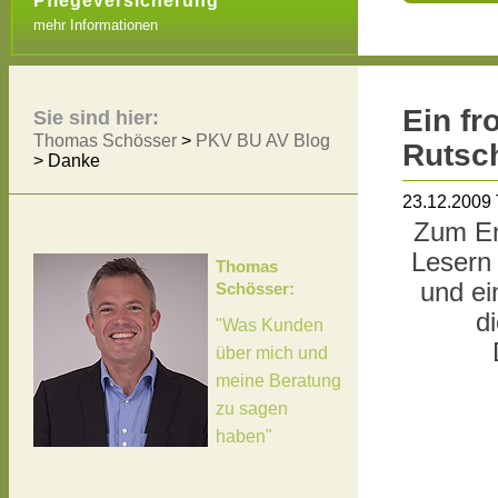
Pflegeversicherung
mehr Informationen
Ein fr
Sie sind hier:
Thomas Schösser
>
PKV BU AV Blog
Rutsch
>
Danke
23.12.2009
Zum En
Lesern 
Thomas
und ei
Schösser:
d
"Was Kunden
über mich und
meine Beratung
zu sagen
haben"