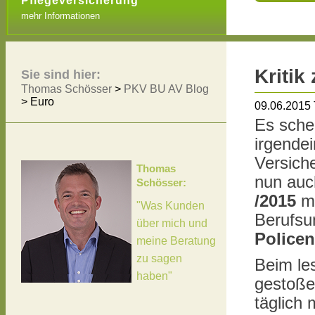
Pflegeversicherung
mehr Informationen
Kritik
Sie sind hier:
Thomas Schösser
>
PKV BU AV Blog
>
Euro
09.06.2015
Es sche
irgendei
Versiche
Thomas
nun au
Schösser:
/2015
mi
"Was Kunden
Berufsun
über mich und
Policen
meine Beratung
zu sagen
Beim les
haben"
gestoßen
täglich