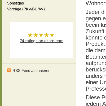
Wohnort
Sonstiges
Vorträge (PKV/BU/AV)
Jeder d
gegen ei
beeinflu
Zukunft 
★★★★★
könnte 
74
ratings on cituro.com
Produkt 
Versicherungsmakler Thomas
5.00
out of 5 from
die dam
Beamten
Schösser
has
aufgrund
berücks
RSS Feed abonnieren
anders 
einer Un
Profess
Diese P
jedem A