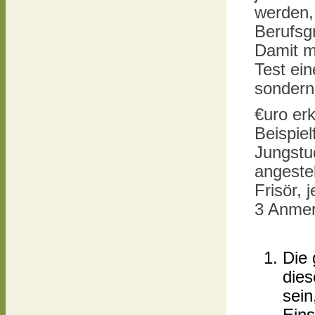
werden, 
Berufsg
Damit me
Test ein
sondern
€uro erk
Beispie
Jungstu
angestel
Frisör, 
3 Anmer
Die
dies
sein