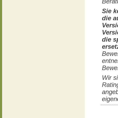
Berat
Sie k
die a
Versi
Versi
die s
erset
Bewer
entne
Bewer
Wir s
Ratin
angeb
eigen