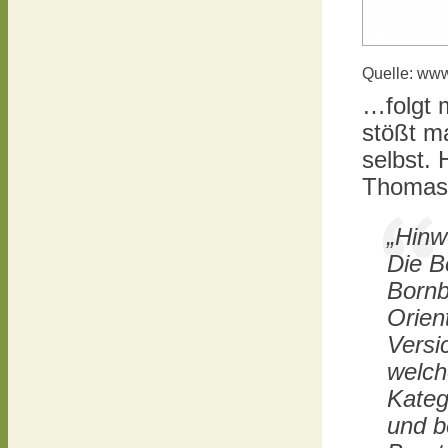
Quelle: www
…folgt m
stößt m
selbst.
Thomas 
„Hinw
Die B
Bornb
Orien
Versi
welch
Kateg
und b