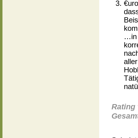
€uro
das
Beis
kom
…in 
korr
nach
alle
Hobb
Täti
natü
Rating 
Gesamt