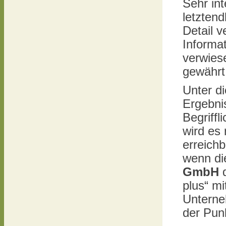
Sehr int
letztend
Detail v
Informat
verwies
gewährt
Unter d
Ergebni
Begriffl
wird es 
erreich
wenn d
GmbH
d
plus“ mi
Unterne
der Pun