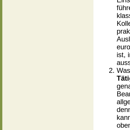
Eins
führ
klas
Koll
prak
Ausl
euro
ist,
auss
Was 
Täti
gena
Beam
allg
den
kann
oben