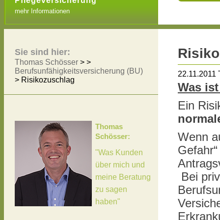
Pflegeversicherung
mehr Informationen
Risik
Sie sind hier:
Thomas Schösser
> >
Berufsunfähigkeitsversicherung (BU)
22.11.2011
>
Risikozuschlag
Was ist
Ein Risi
normale
Thomas
Wenn au
Schösser:
Gefahr“
"Was Kunden
Antrags
über mich und
Bei pri
meine Beratung
Berufsu
zu sagen
Versiche
haben"
Erkrank