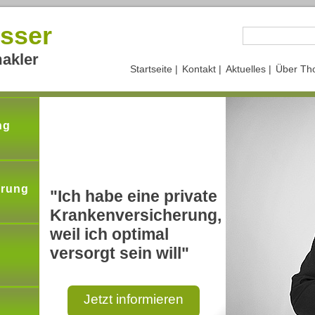
sser
akler
Startseite |
Kontakt |
Aktuelles |
Über Th
ng
erung
"Ich habe eine private
Krankenversicherung,
weil ich optimal
versorgt sein will"
Jetzt informieren