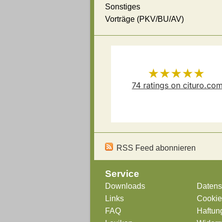
Sonstiges
Vorträge (PKV/BU/AV)
★★★★★
74
ratings on cituro.co
Versicherungsmakler Thoma
5.00
out of 5 from
Schösser
has
RSS Feed abonnieren
Service
Downloads
Datens
Links
Cookie-
FAQ
Haftun