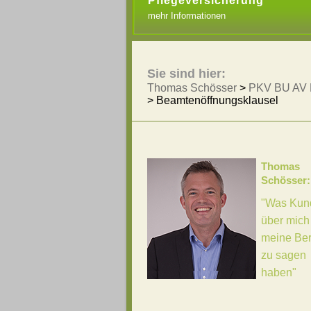
Pflegeversicherung
mehr Informationen
Sie sind hier:
Thomas Schösser
>
PKV BU AV 
>
Beamtenöffnungsklausel
Thomas
Schösser:
"Was Kun
über mich
meine Be
zu sagen
haben"