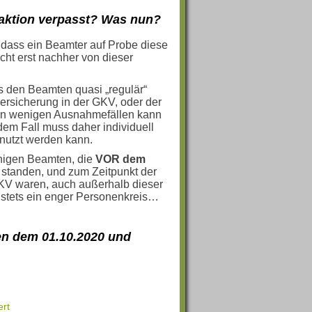
saktion verpasst? Was nun?
 dass ein Beamter auf Probe diese
icht erst nachher von dieser
 den Beamten quasi „regulär“
versicherung in der GKV, oder der
s: In wenigen Ausnahmefällen kann
em Fall muss daher individuell
enutzt werden kann.
enigen Beamten, die
VOR dem
 standen, und zum Zeitpunkt der
 GKV waren, auch außerhalb dieser
s stets ein enger Personenkreis…
en dem 01.10.2020 und
ert