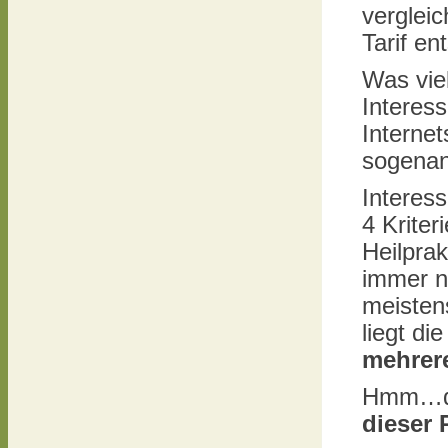
verglei
Tarif en
Was vie
Interes
Internet
sogenan
Interes
4 Kriter
Heilprak
immer n
meisten
liegt di
mehrer
Hmm…da
dieser 