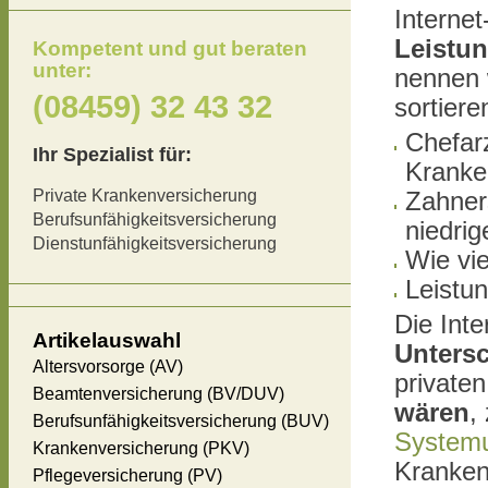
Internet
Leistun
Kompetent und gut beraten
unter:
nennen 
(08459) 32 43 32
sortiere
Chefar
Ihr Spezialist für:
Kranke
Private Krankenversicherung
Zahners
Berufsunfähigkeitsversicherung
niedrig
Dienstunfähigkeitsversicherung
Wie vie
Leistun
Die Inte
Artikelauswahl
Unters
Altersvorsorge (AV)
private
Beamtenversicherung (BV/DUV)
wären
,
Berufsunfähigkeitsversicherung (BUV)
System
Krankenversicherung (PKV)
Kranken
Pflegeversicherung (PV)