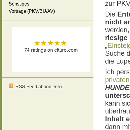
zur PKV 
Sonstiges
Vorträge (PKV/BU/AV)
Die
Ent
nicht a
werden,
riesige
★★★★★
„
Einstei
74
ratings on cituro.com
Suche d
Versicherungsmakler Thomas
5.00
out of 5 from
die Lup
Ich per
Schösser
has
private
HUNDE
RSS Feed abonnieren
untersc
kann si
überhaup
Inhalt 
dann mi