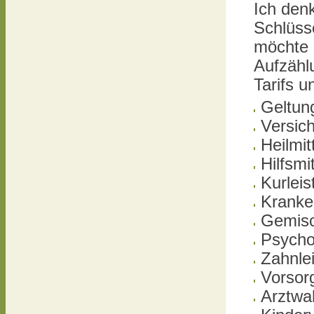
Ich den
Schlüsse
möchte 
Aufzähl
Tarifs u
Geltun
Versic
Heilmit
Hilfsmit
Kurlei
Kranke
Gemisc
Psycho
Zahnlei
Vorsor
Arztwa