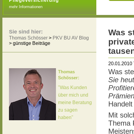
Pflegeversicherung
mehr Informationen
Was st
Sie sind hier:
Thomas Schösser
>
PKV BU AV Blog
privat
>
günstige Beiträge
tause
20.01.2010
Was ste
Thomas
Schösser:
Sie heu
Profitie
"Was Kunden
Prämien
über mich und
meine Beratung
Handelt
zu sagen
Mit sol
haben"
Thema P
Meistens