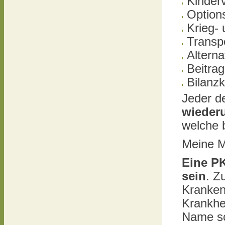
Kinder
Option
Krieg- 
Transp
Alterna
Beitra
Bilanz
Jeder d
wieder
welche 
Meine M
Eine PK
sein
. Z
Kranken
Krankhei
Name s