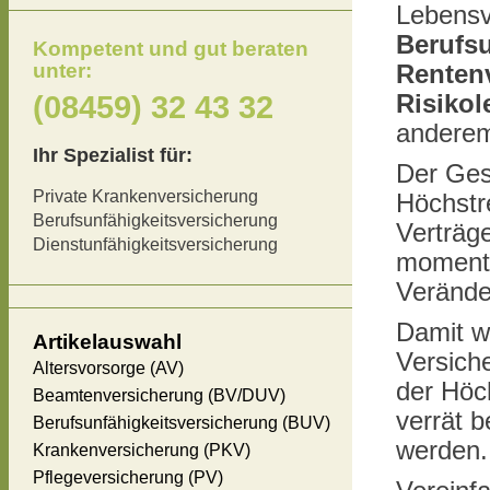
Lebensv
Berufsu
Kompetent und gut beraten
unter:
Renten
(08459) 32 43 32
Risiko
anderem
Ihr Spezialist für:
Der Ges
Private Krankenversicherung
Höchstr
Berufsunfähigkeitsversicherung
Verträge
Dienstunfähigkeitsversicherung
momenta
Verände
Damit wi
Artikelauswahl
Versich
Altersvorsorge (AV)
der Höc
Beamtenversicherung (BV/DUV)
verrät b
Berufsunfähigkeitsversicherung (BUV)
werden.
Krankenversicherung (PKV)
Pflegeversicherung (PV)