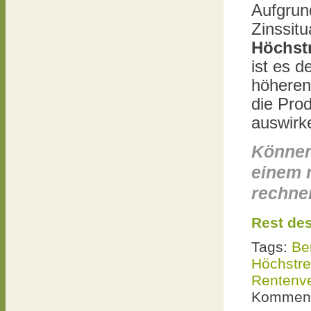
Aufgrund
Zinssit
Höchst
ist es d
höheren 
die Pro
auswirk
Können
einem 
rechne
Rest des
Tags:
Be
Höchstr
Rentenve
Komment