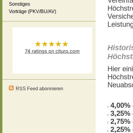
Vereinfa
Sonstiges
Höchstr
Vorträge (PKV/BU/AV)
Versich
Leistun
★★★★★
Histor
74
ratings on cituro.com
Höchst
Versicherungsmakler Thomas
5.00
out of 5 from
Hier ein
Schösser
has
Höchstr
Neuabsc
RSS Feed abonnieren
4,00%
3,25%
2,75%
2,25%