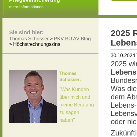
Pflegeversicherung
mehr Informationen
2025 
Sie sind hier:
Thomas Schösser
>
PKV BU AV Blog
Leben
>
Höchstrechnungszins
30.10.2024
2025 wi
Lebens
Thomas
Bundesm
Schösser:
Was die
"Was Kunden
dem Abs
über mich und
Lebens-
meine Beratung
Lebensv
zu sagen
haben"
oder nic
Zukünft