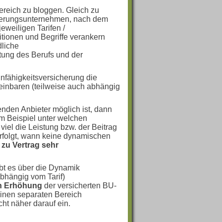
ereich zu bloggen. Gleich zu
herungsunternehmen, nach dem
jeweiligen Tarifen /
tionen und Begriffe verankern
dliche
tung des Berufs und der
unfähigkeitsversicherung die
reinbaren (teilweise auch abhängig
nden Anbieter möglich ist, dann
um Beispiel unter welchen
iel die Leistung bzw. der Beitrag
erfolgt, wann keine dynamischen
 zu Vertrag sehr
bt es über die Dynamik
bhängig vom Tarif)
en Erhöhung
der versicherten BU-
inen separaten Bereich
cht näher darauf ein.