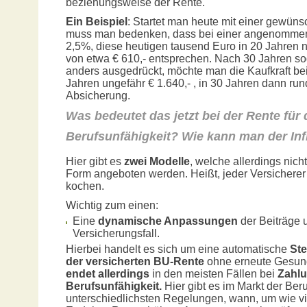
beziehungsweise der Rente.
Ein Beispiel
: Startet man heute mit einer gewüns
muss man bedenken, dass bei einer angenommenen 
2,5%, diese heutigen tausend Euro in 20 Jahren n
von etwa € 610,- entsprechen. Nach 30 Jahren sog
anders ausgedrückt, möchte man die Kaufkraft be
Jahren ungefähr € 1.640,- , in 30 Jahren dann run
Absicherung.
Was bedeutet das jetzt bei der Rente für 
Berufsunfähigkeit? Wie kann man der Inf
Hier gibt es
zwei Modelle
, welche allerdings nich
Form angeboten werden. Heißt, jeder Versichere
kochen.
Wichtig zum einen:
Eine
dynamische Anpassungen
der Beiträge
Versicherungsfall.
Hierbei handelt es sich um eine automatische
St
der versicherten BU-Rente
ohne erneute Gesund
endet allerdings
in den meisten Fällen bei
Zahlu
Berufsunfähigkeit.
Hier gibt es im Markt der Ber
unterschiedlichsten Regelungen, wann, um wie vi