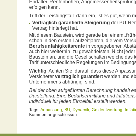
Endalter, Rentenhöhen, Angemessenheitsprüfunge
erfolgen kann.
Tritt der Leistungsfall dann ein, ist es gut, wenn 
Vertraglich garantierte Steigerung
der BU-Rent
Vertrag hinterlegt hat.
Mit diesem Baustein, wird gerade bei einem „
früh
schon in den ersten Laufzeitjahren, die vom Vers
Berufsunfähigkeitsrente
in vorgegebenen Abst
auch hier weiterhin zu gewährleisten. Nicht jeder 
Baustein an, und die Gesellschaften welche das t
Tarif unterschiedliche Regelungen im Bedingungs
Wichtig
: Achten Sie darauf, dass diese Anpass
Versicherer
vertraglich garantiert
werden und eb
Unternehmens abhängig sind.
Bei der oben aufgeführten Berechnung handelt es
Darstellung. Eine Bedarfsermittlung und Inflati
individuell für jeden Einzelfall erstellt werden.
Tags:
Anpassung
,
BU
,
Dynamik
,
Geldentwertung
,
Inflat
Kommentar geschlossen