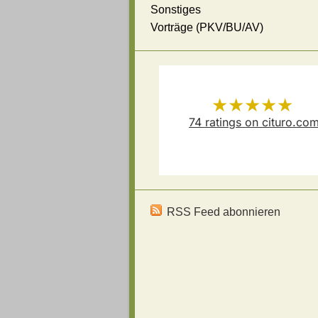
Sonstiges
Vorträge (PKV/BU/AV)
★★★★★
74
ratings on cituro.co
Versicherungsmakler Thoma
5.00
out of 5 from
Schösser
has
RSS Feed abonnieren