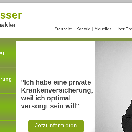
sser
akler
Startseite |
Kontakt |
Aktuelles |
Über Th
ng
erung
"Ich habe eine private
Krankenversicherung,
weil ich optimal
versorgt sein will"
Jetzt informieren