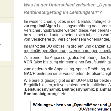
Was ist der Unterschied zwischen „Dyna
Rentensteigerung im Leistungsfall“?
Im wesentlichen, gibt es in der Berufsunfähigke
zur
regelmäßigen
Leistungserhöhung nach Vertra
Versicherungsbranche werden diese, wie bereits 
bezeichnet und unterscheiden sich inhaltlich von T
von Versicherer zu Versicherer sehr voneinander.
m
Im Markt der BU gibt es im großen und ganzen au
s
regelmäßigen Steigerungsvereinbarungen; oberflä
Zum einen die Anpassung, also Erhöhung, des Be
VOR
(also bis zum) eintreten einer Berufsunfähigk
zum anderen die Anpassung, sprich Erhöhung, de
NACH
eintreten einer versicherten Berufsunfähigk
Wie bereits gesagt, gibt es im BU-Markt für beide 
Begrifflichkeiten, mit verschiedenen inhaltlichen
„
Leistungsdynamik, Beitragsdynamik, planmä
Rentensteigerung“
etc.