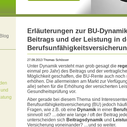
Erläuterungen zur BU-Dynami
Blog
Beitrags und der Leistung in d
Berufsunfähigkeitsversicheru
27.09.2013 Thomas Schösser
Unter Dynamik versteht man grob gesagt die
reg
einmal pro Jahr) des Beitrags und der vertraglich
Möglichkeit geschaffen, die BU-Rente auch noch
erhöhen. Die allermeisten am Markt zur Verfügu
den
alle) sehen für die Erhöhung der versicherten Lei
 und
Gesundheitsprüfung vor.
ratung
Aber gerade bei diesem Thema sind Interessente
Berufsunfähigkeitsversicherung (BU) jedoch häufig
Fragen, wie z.B. ob eine
Dynamik
in einer
Beruf
sinnvoll ist? …oder wie lange / oft der Beitrag je
unterscheiden sich
Beitragsdynamik
und
Leist
Versicherung voneinander? …und so weiter.