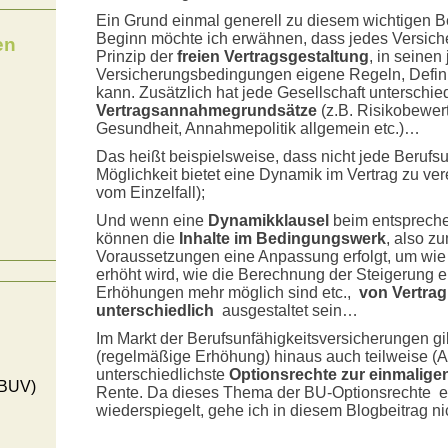
Ein Grund einmal generell zu diesem wichtigen B
Beginn möchte ich erwähnen, dass jedes Versic
en
Prinzip der
freien Vertragsgestaltung
, in seinen 
Versicherungsbedingungen eigene Regeln, Defini
kann. Zusätzlich hat jede Gesellschaft unterschie
Vertragsannahmegrundsätze
(z.B. Risikobewer
Gesundheit, Annahmepolitik allgemein etc.)…
Das heißt beispielsweise, dass nicht jede Berufs
Möglichkeit bietet eine Dynamik im Vertrag zu ve
vom Einzelfall);
Und wenn eine
Dynamikklausel
beim entspreche
können die
Inhalte im Bedingungswerk
, also z
Voraussetzungen eine Anpassung erfolgt, um wie v
erhöht wird, wie die Berechnung der Steigerung 
Erhöhungen mehr möglich sind etc.,
von Vertrag
unterschiedlich
ausgestaltet sein…
Im Markt der Berufsunfähigkeitsversicherungen gi
(regelmäßige Erhöhung) hinaus auch teilweise (A
unterschiedlichste
Optionsrechte zur einmalig
(BUV)
Rente. Da dieses Thema der BU-Optionsrechte e
wiederspiegelt, gehe ich in diesem Blogbeitrag ni