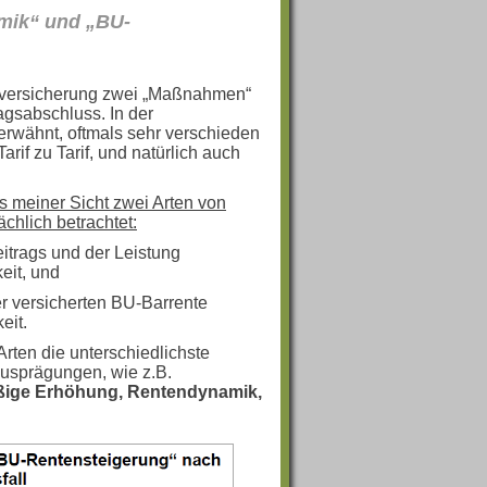
mik“ und „BU-
itsversicherung zwei „Maßnahmen“
gsabschluss. In der
erwähnt, oftmals sehr verschieden
arif zu Tarif, und natürlich auch
s meiner Sicht zwei Arten von
chlich betrachtet:
itrags und der Leistung
eit, und
r versicherten BU-Barrente
eit.
Arten die unterschiedlichste
 Ausprägungen, wie z.B.
ßige Erhöhung, Rentendynamik,