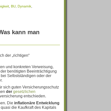
igkeit
,
BU
,
Dynamik
,
– Was kann man
ch der „richtigen“
akten und konkreten Verweisung,
 der benötigten Beeinträchtigung
 bei Selbstständigen oder der
r.
r sich guten Versicherungsschutz
egen
der
gesetzlichen
versicherung entschieden.
hen. Die
inflationäre Entwicklung
quasi die Kaufkraft des Kapitals