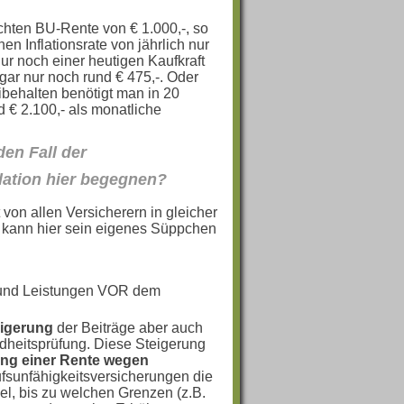
chten BU-Rente von € 1.000,-, so
Inflationsrate von jährlich nur
ur noch einer heutigen Kaufkraft
ar nur noch rund € 475,-. Oder
ibehalten benötigt man in 20
d € 2.100,- als monatliche
den Fall der
lation hier begegnen?
t von allen Versicherern in gleicher
r kann hier sein eigenes Süppchen
 und Leistungen VOR dem
eigerung
der Beiträge aber auch
heitsprüfung. Diese Steigerung
ng e
iner Rente wegen
ufsunfähigkeitsversicherungen die
el, bis zu welchen Grenzen (z.B.