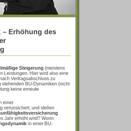
k – Erhöhung des
er
ng
elmäßige Steigerung
(meistens
en Leistungen. Hier wird also eine
 nach Vertragsabschluss zu
ng stehenden BU-Dynamiken (nicht
stung keine erneute
n einer
 verunsichert, und stellen
sunfähigkeitsversicherung
des Jahr erhöht wird? Worin
ungsdynamik
in einer BU-