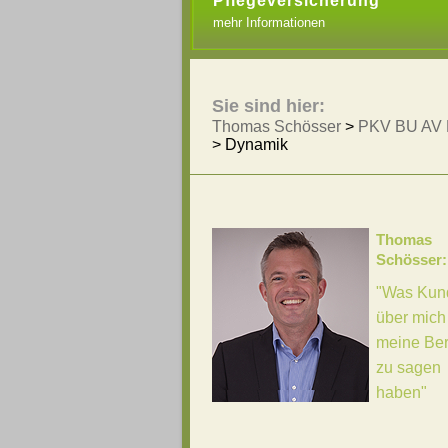
Pflegeversicherung
mehr Informationen
Sie sind hier:
Thomas Schösser
>
PKV BU AV 
>
Dynamik
Thomas
Schösser:
"Was Kun
über mich
meine Be
zu sagen
haben"