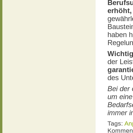
Berufsu
erhöht
gewährle
Baustei
haben hi
Regelun
Wichti
der Lei
garanti
des Unt
Bei der
um eine
Bedarfs
immer in
Tags:
An
Komment