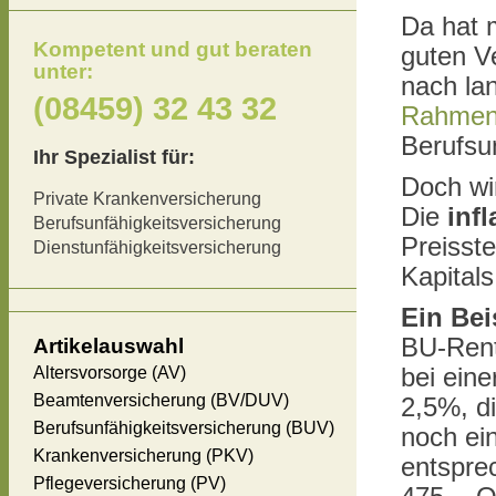
Da hat 
Kompetent und gut beraten
guten V
unter:
nach la
(08459) 32 43 32
Rahmen
Berufsu
Ihr Spezialist für:
Doch wir
Private Krankenversicherung
Die
infl
Berufsunfähigkeitsversicherung
Preisste
Dienstunfähigkeitsversicherung
Kapital
Ein Bei
BU-Rent
Artikelauswahl
Altersvorsorge (AV)
bei eine
Beamtenversicherung (BV/DUV)
2,5%, d
Berufsunfähigkeitsversicherung (BUV)
noch ein
Krankenversicherung (PKV)
entspre
Pflegeversicherung (PV)