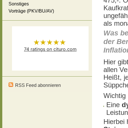
475,-. 
Sonstiges
Kaufkraf
Vorträge (PKV/BU/AV)
ungefähr
als mon
Was bed
★★★★★
der Be
74
ratings on cituro.com
Inflati
Versicherungsmakler Thomas
5.00
out of 5 from
Hier gib
allen V
Schösser
has
Heißt, j
Süppche
RSS Feed abonnieren
Wichtig
Eine
d
Leistu
Hierbei