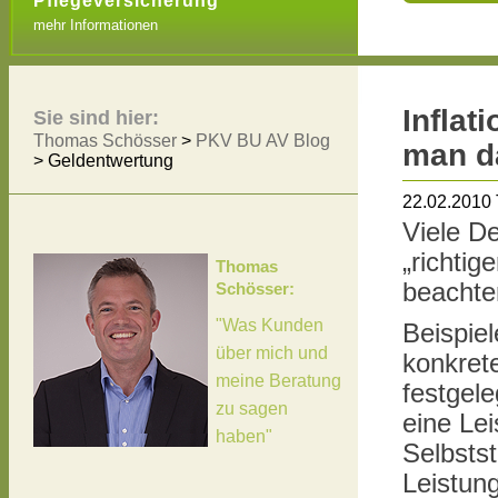
Pflegeversicherung
mehr Informationen
Inflat
Sie sind hier:
Thomas Schösser
>
PKV BU AV Blog
man d
>
Geldentwertung
22.02.2010
Viele De
„richtig
Thomas
beachte
Schösser:
"Was Kunden
Beispiel
über mich und
konkret
meine Beratung
festgele
zu sagen
eine Le
haben"
Selbsts
Leistung