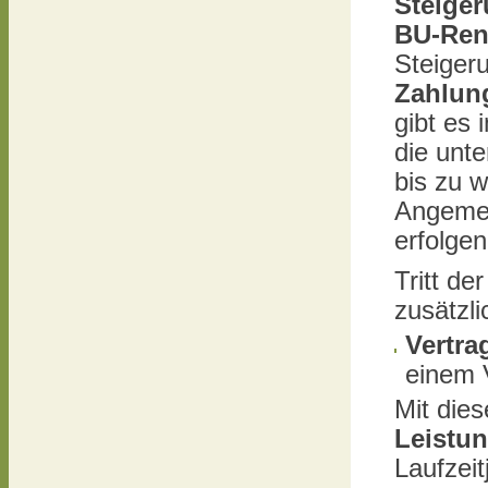
Steige
BU-Ren
Steiger
Zahlun
gibt es
die unt
bis zu 
Angemes
erfolgen
Tritt de
zusätzli
Vertra
einem V
Mit die
Leistun
Laufzei