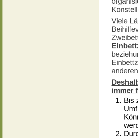
organisi
Konstell
Viele Lä
Beihilfe
Zweibet
Einbet
beziehu
Einbett
anderen 
Deshalb
immer f
Bis
Umfa
Könn
wer
Durc