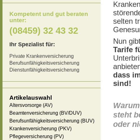
Kranken
störend
Kompetent und gut beraten
unter:
selten 
(08459) 32 43 32
Genesun
Nun gibt
Ihr Spezialist für:
Tarife 
Private Krankenversicherung
Unterbr
Berufsunfähigkeitsversicherung
anbiete
Dienstunfähigkeitsversicherung
dass im
sind!
Artikelauswahl
Warum 
Altersvorsorge (AV)
Beamtenversicherung (BV/DUV)
steht 
Berufsunfähigkeitsversicherung (BUV)
oder ni
Krankenversicherung (PKV)
Pflegeversicherung (PV)