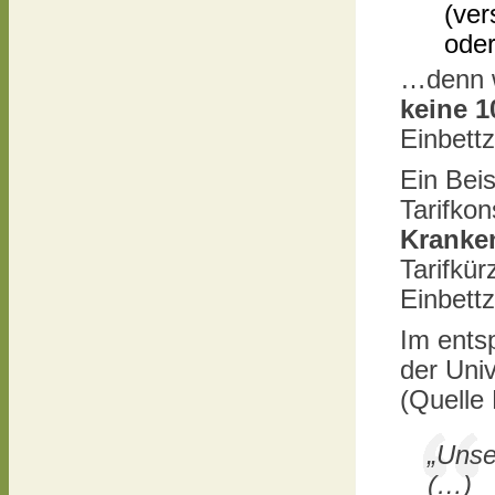
(ver
oder
…denn w
keine 
Einbett
Ein Beis
Tarifkon
Kranke
Tarifkür
Einbettz
Im ents
der Univ
(Quelle
„Unse
(…)