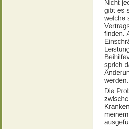
Nicht je
gibt es
welche 
Vertrag
finden. 
Einschr
Leistun
Beihilf
sprich 
Änderun
werden.
Die Pro
zwische
Kranken
meine
ausgefü