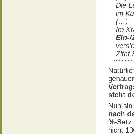
Die L
im Ku
(…)
Im Kr
Ein-
versi
Zitat
Natürlic
genauen
Vertra
steht d
Nun sin
nach de
%-Satz
nicht 10