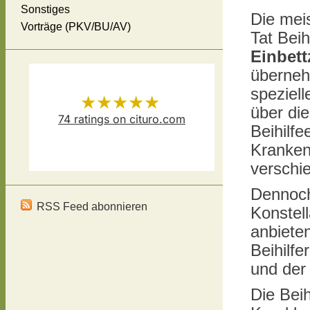
Sonstiges
Die mei
Vorträge (PKV/BU/AV)
Tat Beih
Einbet
überneh
speziell
★★★★★
über di
74
ratings on cituro.com
Beihilfe
Versicherungsmakler Thomas
5.00
out of 5 from
Kranken
verschi
Schösser
has
Dennoch 
RSS Feed abonnieren
Konstell
anbiete
Beihilfe
und der
Die Beih