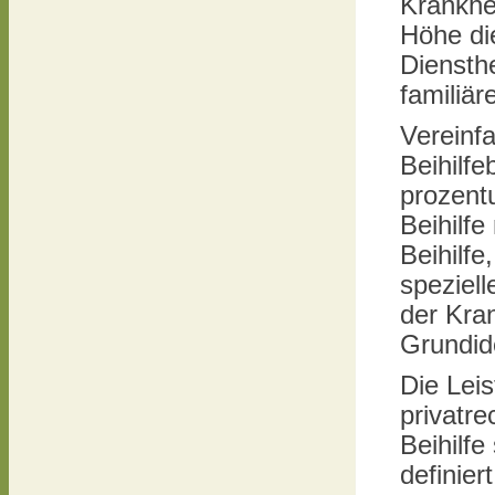
Krankhe
Höhe di
Diensth
familiär
Vereinf
Beihilf
prozentu
Beihilfe
Beihilfe
speziell
der Kran
Grundid
Die Lei
privatre
Beihilf
definier