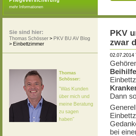
Pflegeversicherung
mehr Informationen
PKV un
Sie sind hier:
Thomas Schösser
>
PKV BU AV Blog
zwar d
>
Einbettzimmer
02.07.2014
Gehören
Beihilf
Thomas
Einbett
Schösser:
Kranke
"Was Kunden
Dann sol
über mich und
meine Beratung
Generel
zu sagen
Einbett
haben"
Gedanke
bei ein