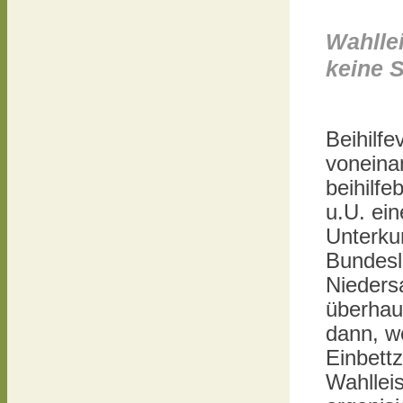
Wahlle
keine S
Beihilfe
voneina
beihilfe
u.U. ei
Unterku
Bundeslä
Nieders
überhau
dann, w
Einbett
Wahllei