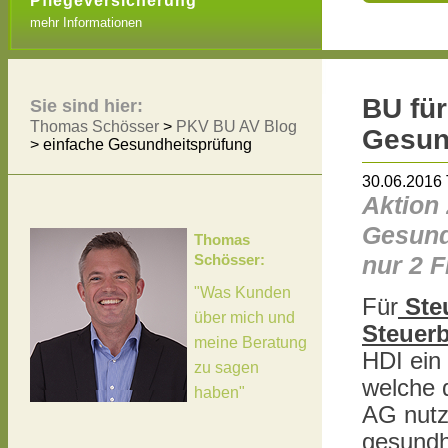
Pflegeversicherung
mehr Informationen
BU für
Sie sind hier:
Thomas Schösser
>
PKV BU AV Blog
Gesun
>
einfache Gesundheitsprüfung
30.06.2016
Aktion
Gesund
Thomas
Schösser:
nur 2 
"Was Kunden
Für
Steu
über mich und
Steuer
meine Beratung
HDI ein
zu sagen
welche 
haben"
AG nutz
gesundh