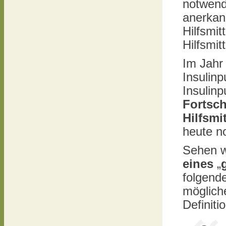
notwend
anerkann
Hilfsmit
Hilfsmit
Im Jahr
Insulinp
Insulin
Fortsch
Hilfsmit
heute n
Sehen w
eines
„
folgende
mögliche
Definiti