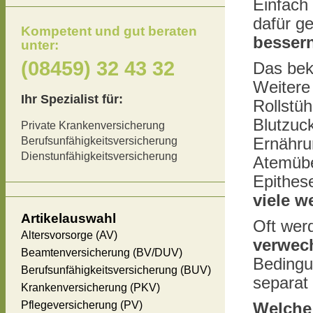
Einfach
dafür g
Kompetent und gut beraten
besser
unter:
(08459) 32 43 32
Das beka
Weitere
Ihr Spezialist für:
Rollstüh
Blutzuc
Private Krankenversicherung
Berufsunfähigkeitsversicherung
Ernähru
Dienstunfähigkeitsversicherung
Atemübe
Epithes
viele w
Artikelauswahl
Oft wer
Altersvorsorge (AV)
verwec
Beamtenversicherung (BV/DUV)
Bedingu
Berufsunfähigkeitsversicherung (BUV)
separat 
Krankenversicherung (PKV)
Pflegeversicherung (PV)
Welche 