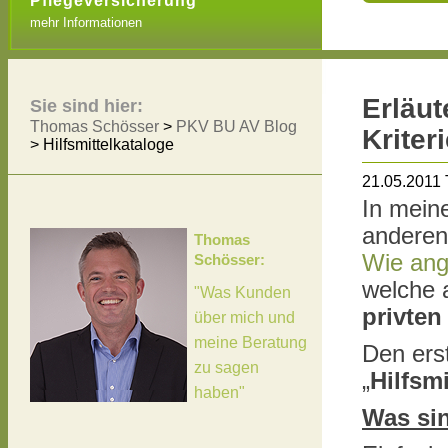
Pflegeversicherung
mehr Informationen
Erläu
Sie sind hier:
Thomas Schösser
>
PKV BU AV Blog
Kriter
>
Hilfsmittelkataloge
21.05.2011
In mein
anderen
Thomas
Wie ang
Schösser:
welche 
"Was Kunden
privte
über mich und
meine Beratung
Den ers
zu sagen
„
Hilfsmi
haben"
Was sin