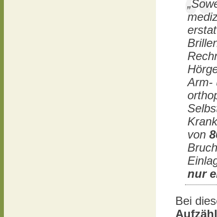
„Sowe
mediz
erstat
Brille
Rechn
Hörge
Arm- 
ortho
Selbs
Krank
von
8
Bruch
Einla
nur e
Bei dies
Aufzäh