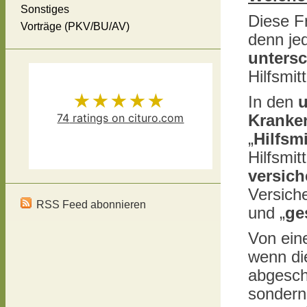
Sonstiges
Diese F
Vorträge (PKV/BU/AV)
denn jed
untersc
Hilfsmitt
★★★★★
In den
u
74
ratings on cituro.com
Kranke
„
Hilfsm
Versicherungsmakler Thomas
5.00
out of 5 from
Hilfsmi
Schösser
has
versich
Versich
RSS Feed abonnieren
und „
ge
Von ein
wenn di
abgesch
sondern 