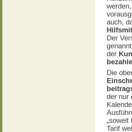
werden,
vorausg
auch, d
Hilfsmit
Der Vers
genannt
der
Kun
bezahl
Die oben
Einsch
beitra
der nur
Kalender
Ausführ
„soweit 
Tarif we