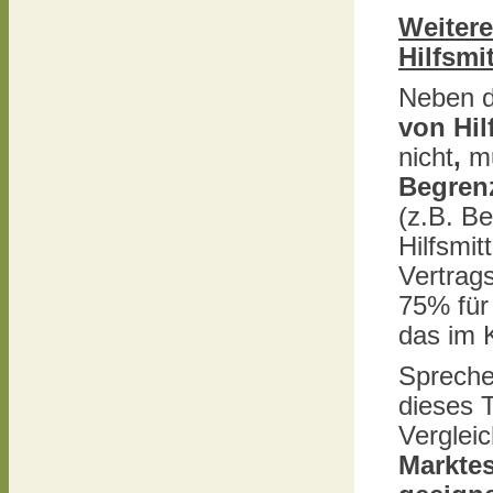
Weitere
Hilfsmit
Neben 
von Hil
nicht
,
m
Begren
(z.B. Be
Hilfsmit
Vertrag
75% für 
das im K
Spreche
dieses 
Verglei
Markte