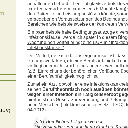
anhaltenden behördlichen Tätigkeitsverbots des v
meisten Versicherern mindestens 6 Monate lang) w
en
den Patient, eine Leistung auslösen könnte, vorau
vorgegebenen Voraussetzungen des Bedingungs
Bereichen wie beispielsweise der konkreten Verwe
Ein paar beispielhafte Bedingungsauszüge diver
Infektionsklausel werde ich später in diesem Blog
Was für einen Vorteil bringt eine BUV mit Infekti
Infektionsklausel?
Der Vorteil, der sich daraus ergeben soll ist, d
Prüfungsverfahren, ob eine Berufsunfähigkeit n
vorliegt oder nicht, auch eine andere, eventuell e
(z.B. Einreichung der behördlichen Verfügung über
einer Berufsunfähigkeit möglich ist.
Zumal ein Arzt, obwohl er eine Infektionskrankheit 
seinen
Beruf theoretisch noch ausüben könnt
wegen einer Infektion ein Tätigkeitsverbot ge
hierfür ist das Gesetz zur Verhütung und Bekämpf
beim Menschen (Infektionsschutzgesetz – IfSG). Im 
04-2012):
(BUV)
„§ 31 Berufliches Tätigkeitsverbot
Die zuständige Behörde kann Kranken, Krankh