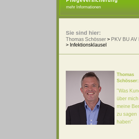
Pflegeversicherung
mehr Informationen
Sie sind hier:
Thomas Schösser
>
PKV BU AV 
>
Infektionsklausel
Thomas
Schösser:
"Was Kun
über mich
meine Be
zu sagen
haben"