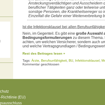
Ansteckungsverdächtigen und Ausscheidern 
beruflicher Tätigkeiten ganz oder teilweise unt
sonstige Personen, die Krankheitserreger so i
Einzelfall die Gefahr einer Weiterverbreitung b
Ist die Infektionsklausel bei allen Berufsunfähigk
Nein, im Gegenteil. Es gibt eine
große Auswahl a
Bedingungsformulierungen
zu diesem Thema. D
m
achten, um welchen Versicherer, sondern auch um 
und welche Vertragsgrundlagen / Bedingungswerke
s
Rest des Beitrages lesen »
Tags:
Ärzte
,
Berufsunfähigkeit
,
BU
,
Infektionsklausel
,
Me
Kommentar geschlossen
chutz
Richtlinie (EU)
gsausschluss