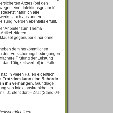
ersicherten Arztes (bei den
egen einer Infektionsgefahr für
sgesetzt natürlich alle
werks, auch aus anderen
isung, werden ebenfalls erfüllt.
ser Anbieter zum Thema
-Artikel zitieren…
onklausel gegenüber einer ohne
ass neben dem herkömmlichen
ach den Versicherungsbedingungen
infachere Prüfung der Leistung
 das Tätigkeitsverbot) im Falle
hat, in vielen Fällen eigentlich
e
.
Trotzdem kann eine Behörde
gen ihn verhängen
. Grundlage
ung von Infektionskrankheiten
§ 31 steht dort – Zitat (Stand 04-
eitsverdächtigen,