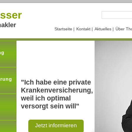
sser
akler
Startseite |
Kontakt |
Aktuelles |
Über Th
ng
erung
"Ich habe eine private
Krankenversicherung,
weil ich optimal
versorgt sein will"
Jetzt informieren