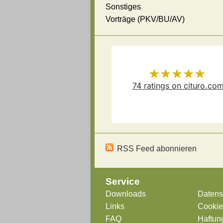
Sonstiges
Vorträge (PKV/BU/AV)
★★★★★
74
ratings on cituro.co
Versicherungsmakler Thoma
5.00
out of 5 from
Schösser
has
RSS Feed abonnieren
Service
Downloads
Datens
Links
Cookie-
FAQ
Haftun