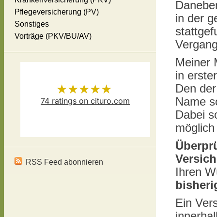
Daneben
Pflegeversicherung (PV)
in der 
Sonstiges
stattge
Vorträge (PKV/BU/AV)
Vergang
Meiner 
in erste
★★★★★
Den der
Name sc
74
ratings on cituro.com
Dabei so
Versicherungsmakler Thomas
5.00
out of 5 from
möglich 
Schösser
has
Überprü
Versic
RSS Feed abonnieren
Ihren W
bisheri
Ein Ver
innerhal