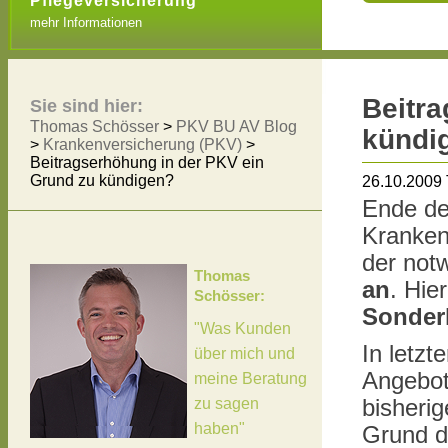
Pflegeversicherung
mehr Informationen
Beitra
Sie sind hier:
Thomas Schösser
>
PKV BU AV Blog
kündi
>
Krankenversicherung (PKV)
>
Beitragserhöhung in der PKV ein
Grund zu kündigen?
26.10.2009
Ende des
Kranken
der not
Thomas
an
. Hie
Schösser:
Sonder
"Was Kunden
In letzt
über mich und
Angebot
meine Beratung
zu sagen
bisheri
haben"
Grund d