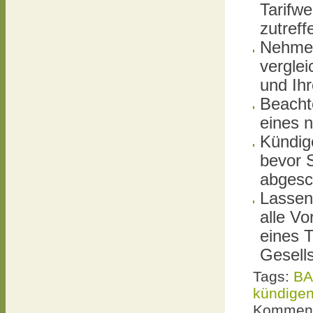
Tarifwe
zutreff
Nehmen
verglei
und Ih
Beacht
eines n
Kündig
bevor 
abgesc
Lassen
alle Vo
eines T
Gesells
Tags:
BA
kündige
Komment