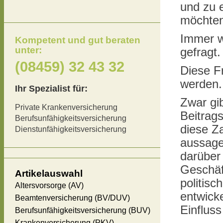
und zu 
möchten
Immer w
Kompetent und gut beraten
unter:
gefragt.
(08459) 32 43 32
Diese Fr
werden.
Ihr Spezialist für:
Zwar gi
Private Krankenversicherung
Beitrag
Berufsunfähigkeitsversicherung
diese Z
Dienstunfähigkeitsversicherung
aussage
darüber 
Geschäf
Artikelauswahl
politis
Altersvorsorge (AV)
entwicke
Beamtenversicherung (BV/DUV)
Einflus
Berufsunfähigkeitsversicherung (BUV)
Krankenversicherung (PKV)