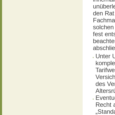
unüberle
den Rat
Fachman
solchen
fest en
beachte
abschli
Unter 
komple
Tarifwe
Versich
des Ver
Altersr
Eventu
Recht 
„Standa