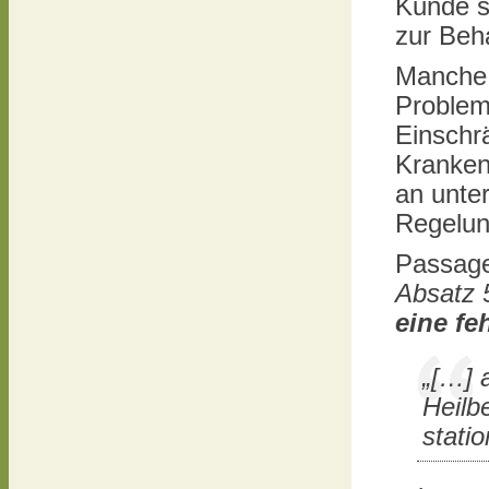
Kunde s
zur Beh
Manche 
Problem
Einschrä
Krankenv
an unte
Regelun
Passage
Absatz 
eine fe
„[…] 
Heilb
stati