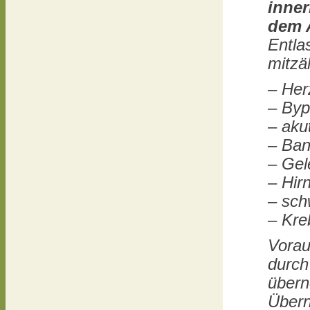
inne
dem 
Entla
mitzäh
– Her
– Byp
– aku
– Ban
– Gel
– Hir
– sch
– Kre
Vorau
durch
übern
Übern