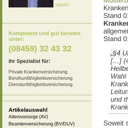
Musterb
haben"
Kranken
Stand 0
Kranke
allgeme
Kompetent und gut beraten
Stand 0
unter:
(08459) 32 43 32
„§4 U
[…] (
Ihr Spezialist für:
Heilb
Private Krankenversicherung
Wahl 
Berufsunfähigkeitsversicherung
Krank
Dienstunfähigkeitsversicherung
Leitu
und t
Krank
Artikelauswahl
Altersvorsorge (AV)
Soweit 
Beamtenversicherung (BV/DUV)