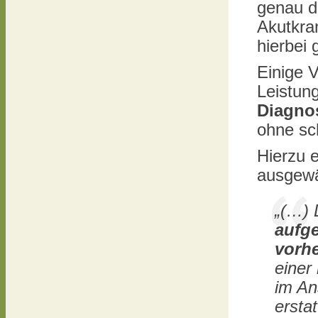
genau d
Akutkr
hierbei 
Einige 
Leistung
Diagno
ohne sch
Hierzu 
ausgewä
„(…) 
aufg
vorhe
einer
im An
ersta