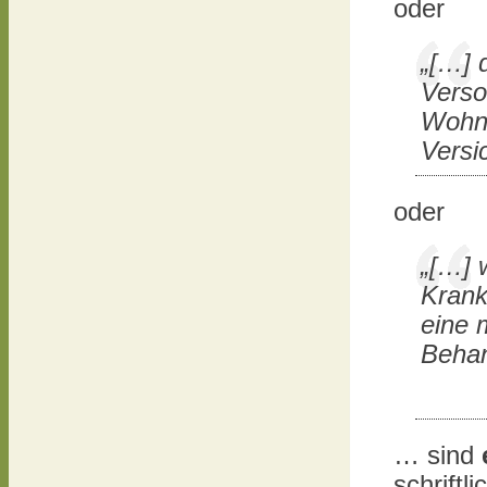
oder
„[…] 
Verso
Wohno
Versi
oder
„[…] 
Krank
eine 
Behan
… sind
schriftl