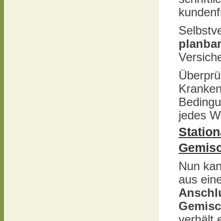
kundenf
Selbstv
planbar
Versich
Überprüf
Kranken
Bedingu
jedes W
Statio
Gemisc
Nun kan
aus ein
Anschl
Gemisc
verhält 