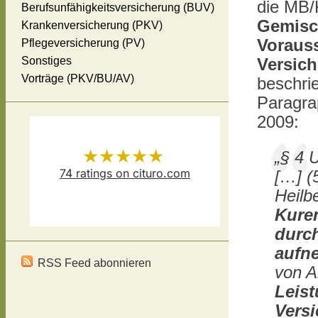
die MB/
Berufsunfähigkeitsversicherung (BUV)
Gemisc
Krankenversicherung (PKV)
Vorauss
Pflegeversicherung (PV)
Sonstiges
Versich
Vorträge (PKV/BU/AV)
beschri
Paragra
2009:
★★★★★
„§ 4 
74
ratings on cituro.com
[…] (
Heilb
Versicherungsmakler Thomas
5.00
out of 5 from
Kure
Schösser
has
durc
aufn
RSS Feed abonnieren
von Ab
Leis
Versi