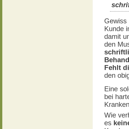
schri
Gewiss 
Kunde i
damit un
den Mus
schrift
Behand
Fehlt d
den obi
Eine so
bei hart
Kranken
Wie ver
es
kein