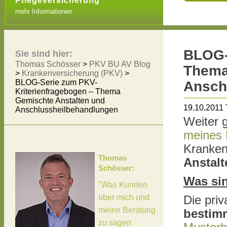
Pflegeversicherung
mehr Informationen
BLOG-
Sie sind hier:
Thomas Schösser
>
PKV BU AV Blog
Thema
>
Krankenversicherung (PKV)
>
BLOG-Serie zum PKV-
Ansch
Kriterienfragebogen – Thema
Gemischte Anstalten und
19.10.2011
Anschlussheilbehandlungen
Weiter 
meines 
Kranken
Thomas
Anstalt
Schösser:
Was sin
"Was Kunden
über mich und
Die pri
meine Beratung
bestimm
zu sagen