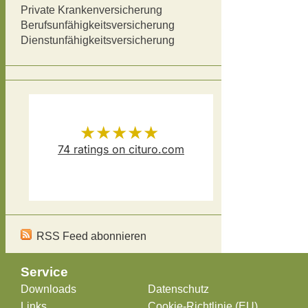
Private Krankenversicherung
Berufsunfähigkeitsversicherung
Dienstunfähigkeitsversicherung
★★★★★
74
ratings on cituro.com
Versicherungsmakler Thomas
5.00
out of 5 from
Schösser
has
RSS Feed abonnieren
Service
Downloads
Datenschutz
Links
Cookie-Richtlinie (EU)