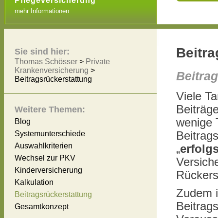
Pflegeversicherung
mehr Informationen
Beitra
Sie sind hier:
Thomas Schösser
>
Private
Krankenversicherung
>
Beitra
Beitragsrückerstattung
Viele Ta
Beiträg
Weitere Themen:
wenige T
Blog
Systemunterschiede
Beitrags
Auswahlkriterien
„
erfolg
Wechsel zur PKV
Versiche
Kinderversicherung
Rückers
Kalkulation
Zudem i
Beitragsrückerstattung
Beitrags
Gesamtkonzept