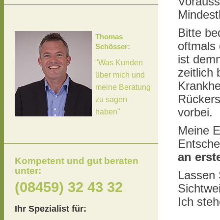
Vorauss
Mindestl
Bitte be
Thomas
oftmals 
Schösser:
ist dem
"Was Kunden
zeitlich
über mich und
Krankhei
meine Beratung
Rückers
zu sagen
vorbei.
haben"
Meine E
Entsche
an erste
Kompetent und gut beraten
unter:
Lassen 
(08459) 32 43 32
Sichtwe
Ich ste
Ihr Spezialist für: