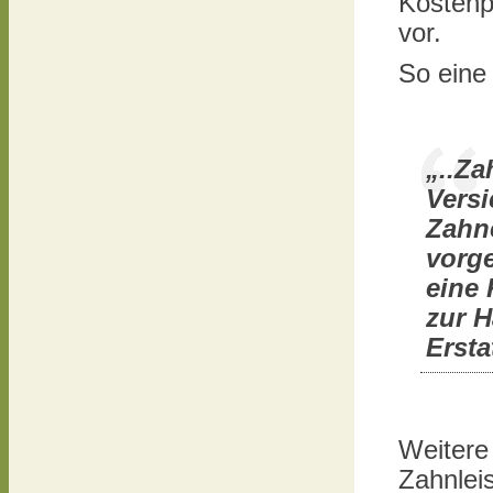
Kostenp
vor.
So eine
„..Z
Versi
Zahn
vorge
eine 
zur H
Erst
Weitere
Zahnlei