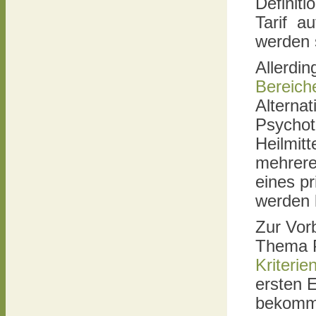
Definit
Tarif au
werden s
Allerdin
Bereich
Alternat
Psychoth
Heilmitt
mehrer
eines p
werden 
Zur Vor
Thema 
Kriteri
ersten E
bekomm