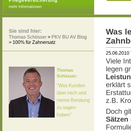
Pflegeversicherung
mehr Informationen
Was le
Sie sind hier:
Thomas Schösser
>
PKV BU AV Blog
Zahnb
>
100% für Zahnersatz
25.06.2010
Viele I
legen g
Thomas
Leistu
Schösser:
erklärt 
"Was Kunden
Erstatt
über mich und
z.B. Kr
meine Beratung
zu sagen
Doch gi
haben"
Sätzen
Formuli