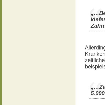
„…Bei
kiefe
Zahn
Allerdin
Kranken
zeitlic
beispiel
„…Za
5.00