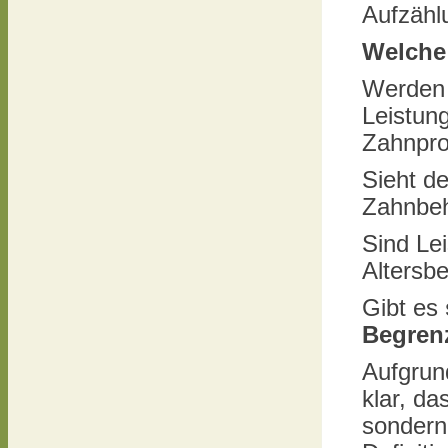
Aufzähl
Welche 
Werden
Leistun
Zahnpr
Sieht d
Zahnbe
Sind Le
Altersb
Gibt es
Begren
Aufgrun
klar, da
sondern