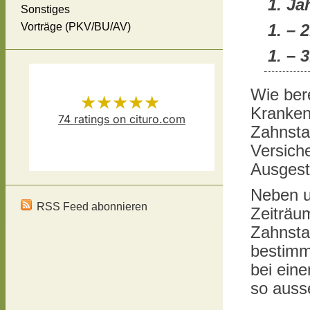
1. Ja
Sonstiges
Vorträge (PKV/BU/AV)
1
. – 
1. – 
Wie bere
★★★★★
Kranken
74
ratings on cituro.com
Zahnstaf
Versicherungsmakler Thomas
5.00
out of 5 from
Versich
Ausgest
Schösser
has
Neben u
RSS Feed abonnieren
Zeiträu
Zahnstaf
bestimm
bei eine
so auss