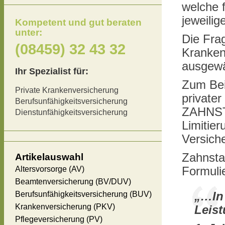
welche 
jeweilig
Kompetent und gut beraten
unter:
Die Fra
(08459) 32 43 32
Kranken
ausgew
Ihr Spezialist für:
Zum Bei
Private Krankenversicherung
private
Berufsunfähigkeitsversicherung
ZAHNSTA
Dienstunfähigkeitsversicherung
Limitie
Versich
Zahnstaf
Artikelauswahl
Altersvorsorge (AV)
Formuli
Beamtenversicherung (BV/DUV)
Berufsunfähigkeitsversicherung (BUV)
„…In 
Krankenversicherung (PKV)
Leist
Pflegeversicherung (PV)