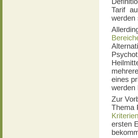
Definit
Tarif au
werden s
Allerdin
Bereich
Alternat
Psychoth
Heilmitt
mehrer
eines p
werden 
Zur Vor
Thema 
Kriteri
ersten E
bekomm