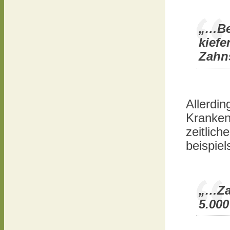
„…Bei
kiefe
Zahn
Allerdin
Kranken
zeitlic
beispiel
„…Za
5.00