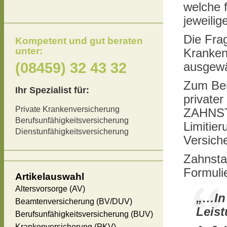
welche 
jeweilig
Die Fra
Kompetent und gut beraten
unter:
Kranken
(08459) 32 43 32
ausgew
Zum Bei
Ihr Spezialist für:
private
Private Krankenversicherung
ZAHNSTA
Berufsunfähigkeitsversicherung
Limitie
Dienstunfähigkeitsversicherung
Versich
Zahnstaf
Formuli
Artikelauswahl
Altersvorsorge (AV)
„…In 
Beamtenversicherung (BV/DUV)
Leist
Berufsunfähigkeitsversicherung (BUV)
Krankenversicherung (PKV)