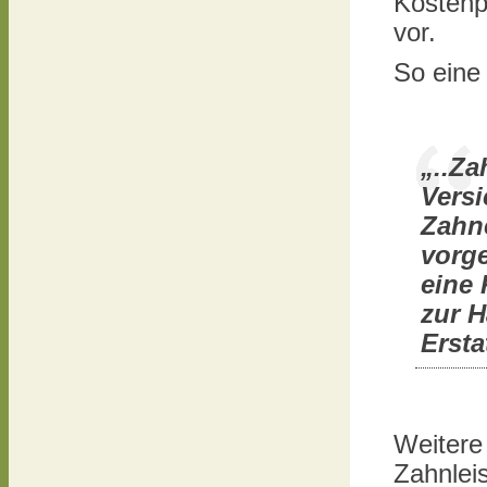
Kostenp
vor.
So eine
„..Z
Versi
Zahn
vorge
eine 
zur H
Erst
Weitere
Zahnlei