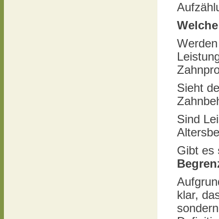
Aufzähl
Welche 
Werden
Leistun
Zahnpr
Sieht d
Zahnbe
Sind Le
Altersb
Gibt es
Begren
Aufgrun
klar, da
sondern