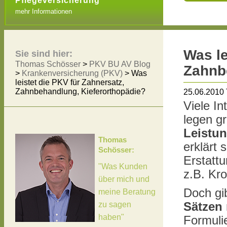
Pflegeversicherung
mehr Informationen
Was le
Sie sind hier:
Thomas Schösser
>
PKV BU AV Blog
Zahnb
>
Krankenversicherung (PKV)
> Was
leistet die PKV für Zahnersatz,
Zahnbehandlung, Kieferorthopädie?
25.06.2010
Viele I
legen g
Leistu
Thomas
erklärt 
Schösser:
Erstatt
"Was Kunden
z.B. Kr
über mich und
Doch gi
meine Beratung
zu sagen
Sätzen
haben"
Formuli