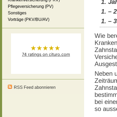
1. Ja
Pflegeversicherung (PV)
1
. – 
Sonstiges
Vorträge (PKV/BU/AV)
1. – 
Wie bere
Kranken
★★★★★
Zahnstaf
74
ratings on cituro.com
Versich
Versicherungsmakler Thomas
5.00
out of 5 from
Ausgest
Neben u
Schösser
has
Zeiträu
Zahnstaf
RSS Feed abonnieren
bestimm
bei eine
so auss