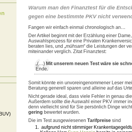
Warum man den Finanztest für die Entsc
en
gegen eine bestimmte PKV nicht verwend
Fangen wir einfach einmal chronologisch an…
Der Artikel beginnt mit der Erzählung einer Dame, 
Auswahlsprozess für eine Privaten Krankenversic
beraten lies, und „
mühsam
“ die Leistungen der 
miteinander verglich. Zitat Finanztest:
„(…)
Mit unserem neuen Test wäre sie schn
Ende.
Somit könnte ein unvoreingenommener Leser mei
Beratung generell sparen und alleine auf das Urte
Nicht gerade ideal, dass viele Fehler in genau di
Außerdem sollte die Auswahl einer PKV immer ind
denn vielleicht sind für Sie persönlich Dinge wicht
gering
bewertet wurden.
(BUV)
Die im Test ausgewiesenen
Tarifpreise
sind
aufgrund nicht stimmiger Krankentagegeldt