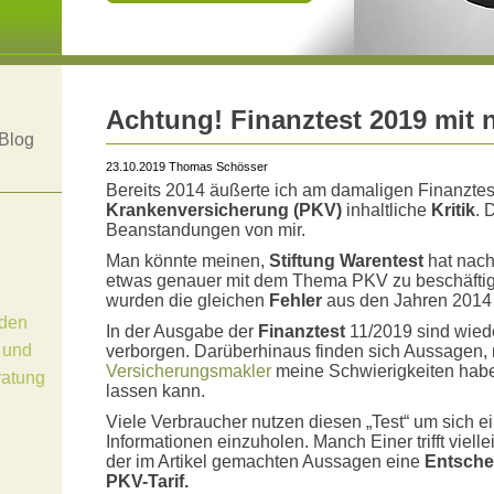
Achtung! Finanztest 2019 mit
Blog
23.10.2019 Thomas Schösser
Bereits 2014 äußerte ich am damaligen Finanztes
Krankenversicherung (PKV)
inhaltliche
Kritik
. 
Beanstandungen von mir.
Man könnte meinen,
Stiftung Warentest
hat nach
etwas genauer mit dem Thema PKV zu beschäftig
wurden die gleichen
Fehler
aus den Jahren 2014 
den
In der Ausgabe der
Finanztest
11/2019 sind wied
 und
verborgen. Darüberhinaus finden sich Aussagen, 
Versicherungsmakler
meine Schwierigkeiten habe,
ratung
lassen kann.
Viele Verbraucher nutzen diesen „Test“ um sich e
Informationen einzuholen. Manch Einer trifft viell
der im Artikel gemachten Aussagen eine
Entsche
PKV-Tarif.