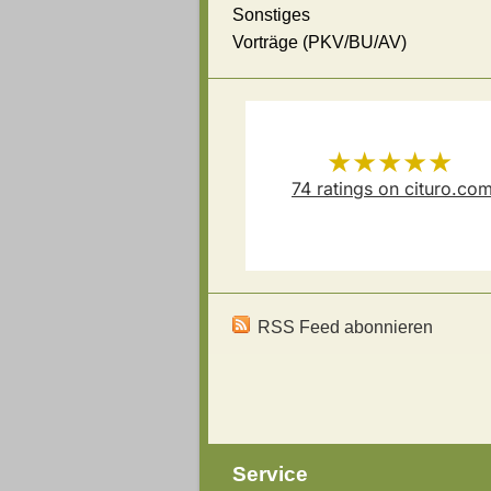
Sonstiges
Vorträge (PKV/BU/AV)
★★★★★
74
ratings on cituro.co
Versicherungsmakler Thoma
5.00
out of 5 from
Schösser
has
RSS Feed abonnieren
Service