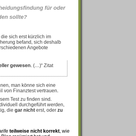
heidungsfindung für oder
en sollte?
die sich erst kürzlich im
herung befand, sich deshalb
verschiedenen Angebote
eller gewesen
. (…)“ Zitat
nen, man könne sich eine
il von Finanztest vertrauen.
esem Test zu finden sind.
ividuell durchgeführt werden,
ig, die
gar nicht
erst, oder
zu
arife
teilweise nicht korrekt
, wie