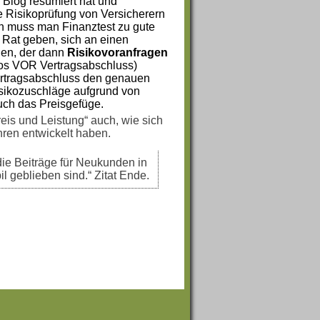
 Blog resümiert hat und
e Risikoprüfung von Versicherern
in muss man Finanztest zu gute
 Rat geben, sich an einen
en, der dann
Risikovoranfragen
kos VOR Vertragsabschluss)
Vertragsabschluss den genauen
isikozuschläge aufgrund von
uch das Preisgefüge.
eis und Leistung“ auch, wie sich
hren entwickelt haben.
die Beiträge für Neukunden in
l geblieben sind.“ Zitat Ende.