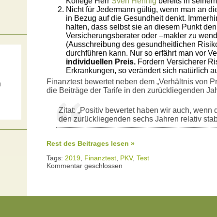
Kollege Herr
Sven Hennig
bereits in seinem
Nicht für Jedermann gültig, wenn man an di
in Bezug auf die Gesundheit denkt. Immerh
halten, dass selbst sie an diesem Punkt den
Versicherungsberater oder –makler zu wend
(Ausschreibung des gesundheitlichen Risi
durchführen kann. Nur so erfährt man vor 
individuellen Preis.
Fordern Versicherer R
Erkrankungen, so verändert sich natürlich a
Finanztest bewertet neben dem „Verhältnis von Pr
m
die Beiträge der Tarife in den zurückliegenden Ja
s
Zitat: „Positiv bewertet haben wir auch, wenn 
den zurückliegenden sechs Jahren relativ stabi
Rest des Beitrages lesen »
Tags:
2019
,
Finanztest
,
PKV
,
Test
Kommentar geschlossen