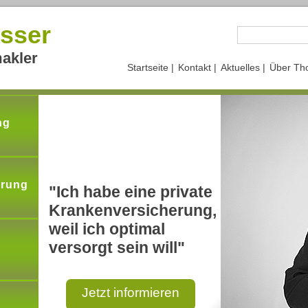
sser
akler
Startseite |
Kontakt |
Aktuelles |
Über Th
ng
erung
"Ich habe eine private
Krankenversicherung,
weil ich optimal
versorgt sein will"
Jetzt informieren