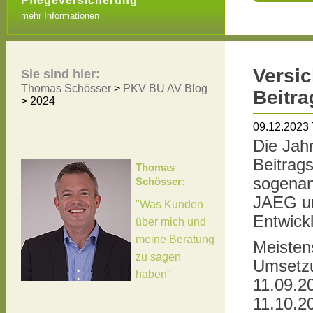
Pflegeversicherung
mehr Informationen
Versic
Sie sind hier:
Thomas Schösser
>
PKV BU AV Blog
Beitr
>
2024
09.12.2023
Die Jah
Beitrag
Thomas
sogenan
Schösser:
JAEG un
"Was Kunden
Entwick
über mich und
meine Beratung
Meisten
zu sagen
Umsetzu
haben"
11.09.2
11.10.2