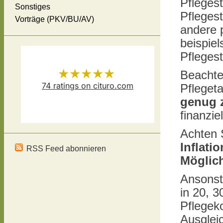
Pflegest
Sonstiges
Pfleges
Vorträge (PKV/BU/AV)
andere p
beispiel
Pflegest
★★★★★
Beachte
74
ratings on cituro.com
Pfleget
genug 
Versicherungsmakler Thomas
5.00
out of 5 from
finanzie
Schösser
has
Achten S
Inflati
RSS Feed abonnieren
Möglic
Ansonst
in 20, 
Pflegeko
Ausgleic