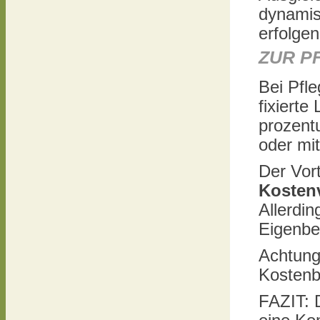
dynamis
erfolgen
ZUR P
Bei Pfl
fixierte
prozentu
oder mi
Der Vort
Kosten
Allerdin
Eigenbet
Achtung
Kostenb
FAZIT: D