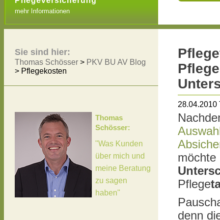
Pflegeversicherung
mehr Informationen
Pflege
Sie sind hier:
Thomas Schösser
>
PKV BU AV Blog
Pflege
>
Pflegekosten
Unter
28.04.2010
Nachdem
Thomas
Schösser:
Auswahl
Absiche
"Was Kunden
möchte 
über mich und
meine Beratung
Unters
zu sagen
Pflege
t
haben"
Pauschal
denn di