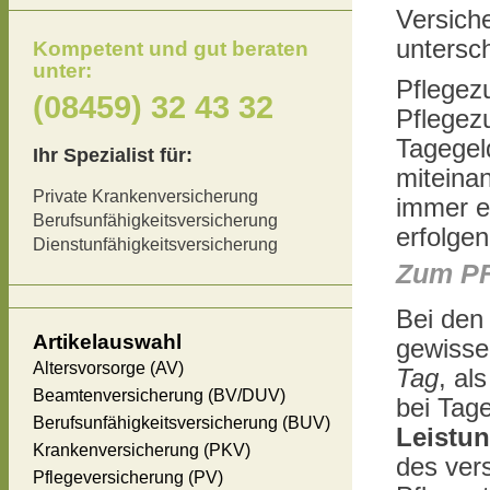
Versich
untersch
Kompetent und gut beraten
unter:
Pflegez
(08459) 32 43 32
Pflegezu
Tagegeld
Ihr Spezialist für:
miteina
Private Krankenversicherung
immer e
Berufsunfähigkeitsversicherung
erfolge
Dienstunfähigkeitsversicherung
Zum P
Bei den 
Artikelauswahl
gewiss
Altersvorsorge (AV)
Tag
, al
Beamtenversicherung (BV/DUV)
bei Tage
Berufsunfähigkeitsversicherung (BUV)
Leistu
Krankenversicherung (PKV)
des vers
Pflegeversicherung (PV)