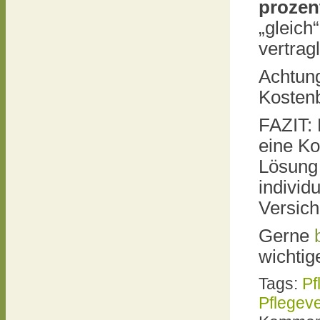
prozen
„gleich
vertragl
Achtung
Kosten
FAZIT: 
eine Ko
Lösung 
individ
Versic
Gerne
wichti
Tags:
Pf
Pflegev