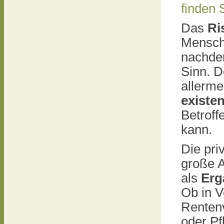
finden 
Das
Ri
Mensch
nachde
Sinn. D
allerme
existe
Betroff
kann.
Die pri
große 
als
Erg
Ob in V
Rentenv
oder Pf