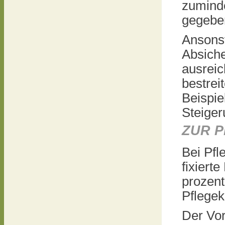
zumind
gegebe
Ansonst
Absiche
ausreic
bestrei
Beispie
Steiger
ZUR 
Bei Pfl
fixiert
prozent
Pflegek
Der Vort