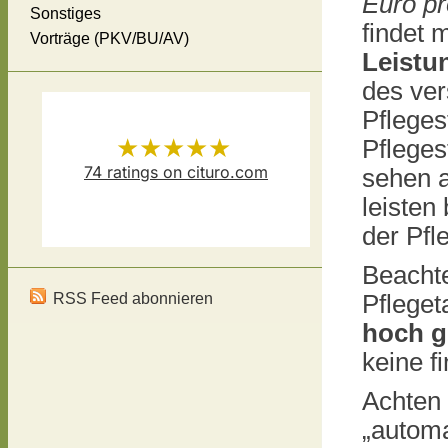
Euro pr
Sonstiges
findet 
Vorträge (PKV/BU/AV)
Leistu
des ver
Pfleges
★★★★★
Pfleges
74
ratings on cituro.com
sehen a
leisten
Versicherungsmakler Thomas
5.00
out of 5 from
der Pfl
Schösser
has
Beachte
RSS Feed abonnieren
Pfleget
hoch g
keine f
Achten 
„autom