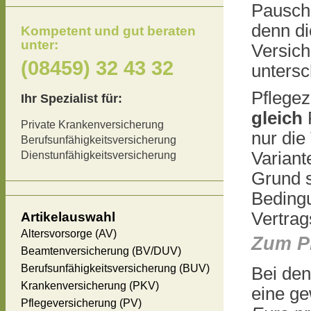
Pauscha
denn d
Kompetent und gut beraten
unter:
Versic
(08459) 32 43 32
untersch
Pflegez
Ihr Spezialist für:
gleich
P
Private Krankenversicherung
nur die
Berufsunfähigkeitsversicherung
Variant
Dienstunfähigkeitsversicherung
Grund s
Beding
Vertrag
Artikelauswahl
Altersvorsorge (AV)
Zum 
Beamtenversicherung (BV/DUV)
Berufsunfähigkeitsversicherung (BUV)
Bei den
Krankenversicherung (PKV)
eine g
Pflegeversicherung (PV)