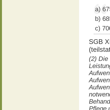
a) 67
b) 68
c) 70
SGB XI
(teilst
(2) Di
Leistun
Aufwen
Aufwend
Aufwend
notwend
Behandl
Pflege 