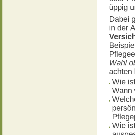
üppig u
Dabei g
in der 
Versic
Beispie
Pflege
Wahl o
achten 
Wie is
Wann w
Welche
persön
Pflege
Wie is
ausges