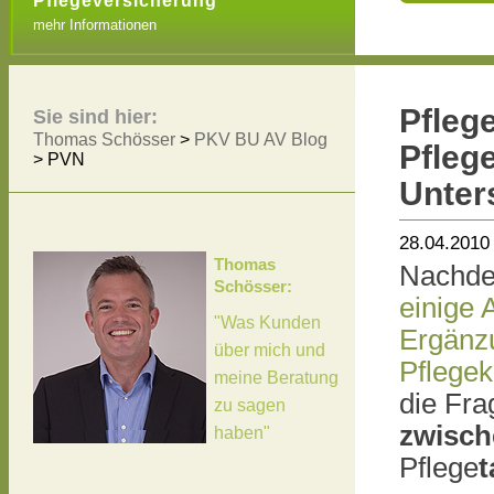
Pflegeversicherung
mehr Informationen
Pfleg
Sie sind hier:
Thomas Schösser
>
PKV BU AV Blog
Pfleg
>
PVN
Unter
28.04.2010
Thomas
Nachdem
Schösser:
einige 
"Was Kunden
Ergänz
über mich und
Pflegek
meine Beratung
die Fr
zu sagen
zwisch
haben"
Pflege
t