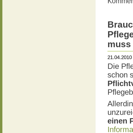
Komment
Brauc
Pfleg
muss 
21.04.2010
Die Pfl
schon s
Pflich
Pflegeb
Allerdi
unzure
einen 
Informa