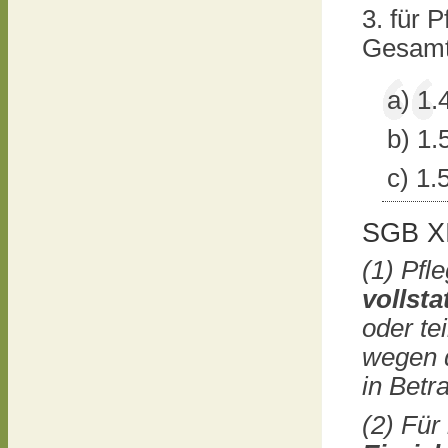
3. für P
Gesamt
a) 1.
b) 1.
c) 1.
SGB XI
(1) Pfl
vollst
oder te
wegen d
in Betr
(2) Für