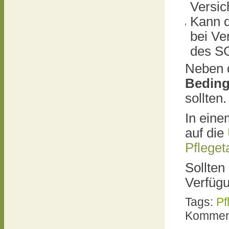
Versic
Kann d
bei Ve
des S
Neben d
Beding
sollten.
In eine
auf die
Pfleget
Sollten
Verfüg
Tags:
Pf
Komment