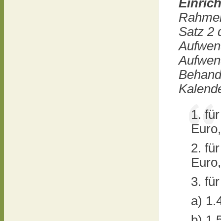
Einric
Rahmen
Satz 2 
Aufwend
Aufwend
Behandl
Kalend
1. fü
Euro,
2. fü
Euro,
3. fü
a) 1.
b) 1.