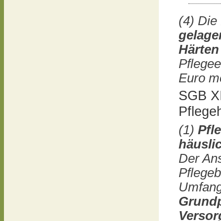
(4) Die
gelage
Härten
Pflegee
Euro m
SGB XI
Pflegeh
(1)
Pfl
häuslic
Der Ans
Pflegeb
Umfang
Grundp
Verso