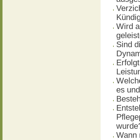
Verzic
Kündi
Wird a
geleis
Sind d
Dynami
Erfolg
Leistu
Welche
es und
Besteh
Entste
Pflege
wurde
Wann m