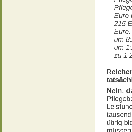
Pfleg
Euro 
215 E
Euro. 
um 85
um 15
zu 1.
Reichen
tatsäch
Nein, d
Pflegeb
Leistung
tausend
übrig bl
müssen.