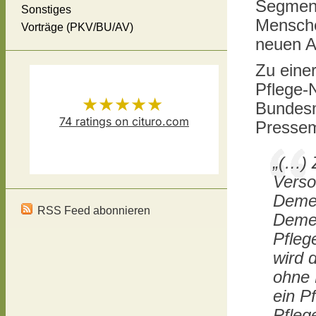
Segment
Sonstiges
Mensche
Vorträge (PKV/BU/AV)
neuen A
Zu eine
Pflege-
★★★★★
Bundesm
74
ratings on cituro.com
Pressem
Versicherungsmakler Thomas
5.00
out of 5 from
„(…) 
Schösser
has
Verso
Demen
RSS Feed abonnieren
Demen
Pfleg
wird 
ohne 
ein P
Pfleg