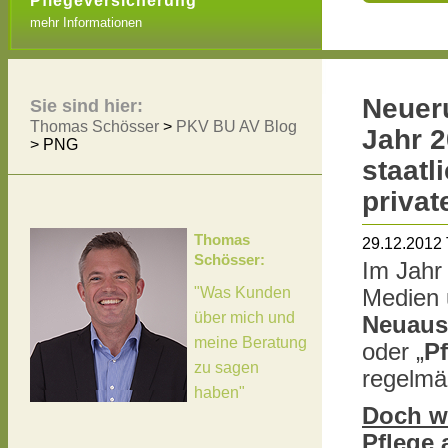
Pflegeversicherung
mehr Informationen
Neuer
Sie sind hier:
Thomas Schösser
>
PKV BU AV Blog
Jahr 
>
PNG
staat
privat
Thomas
29.12.2012
Schösser:
Im Jahr
"Was Kunden
Medien u
über mich und
Neuaus
meine Beratung
oder „
P
zu sagen
regelmä
haben"
Doch wa
Pflege 