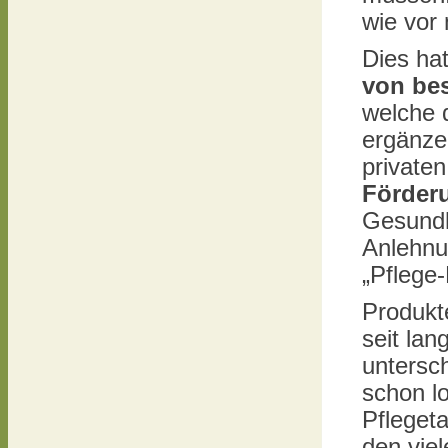
wie vor 
Dies ha
von be
welche d
ergänze
private
Förder
Gesundhe
Anlehnun
„Pflege-
Produkte
seit lan
untersc
schon l
Pfleget
den vie