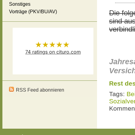
Sonstiges
Vorträge (PKV/BU/AV)
Die fol
sind aus
verbindl
★★★★★
74
ratings on cituro.com
Jahresa
Versicherungsmakler Thomas
5.00
out of 5 from
Versic
Schösser
has
Rest des
RSS Feed abonnieren
Tags:
Be
Sozialve
Komment