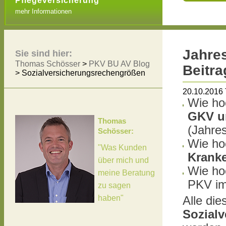
Pflegeversicherung
mehr Informationen
Jahres
Sie sind hier:
Thomas Schösser
>
PKV BU AV Blog
Beitr
>
Sozialversicherungsrechengrößen
20.10.2016
Wie ho
GKV un
Thomas
(Jahres
Schösser:
Wie ho
"Was Kunden
Kranke
über mich und
Wie ho
meine Beratung
PKV im
zu sagen
haben"
Alle di
Sozial