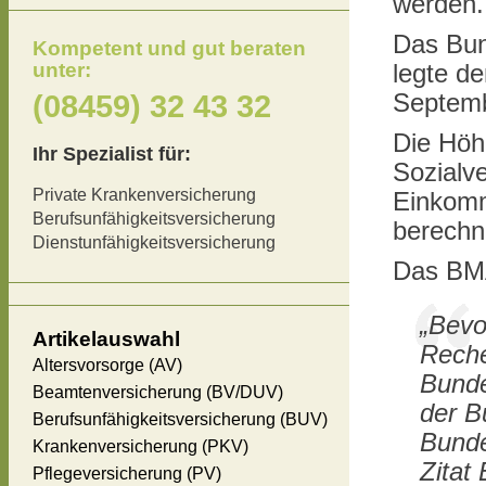
werden.
Das Bun
Kompetent und gut beraten
unter:
legte d
(08459) 32 43 32
Septemb
Die Höh
Ihr Spezialist für:
Sozialv
Private Krankenversicherung
Einkomm
Berufsunfähigkeitsversicherung
berechn
Dienstunfähigkeitsversicherung
Das BMAS
„Bevo
Artikelauswahl
Reche
Altersvorsorge (AV)
Bunde
Beamtenversicherung (BV/DUV)
der B
Berufsunfähigkeitsversicherung (BUV)
Bunde
Krankenversicherung (PKV)
Zitat
Pflegeversicherung (PV)