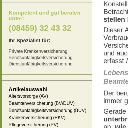
Konstell
Betrach
Kompetent und gut beraten
unter:
stellen
(08459) 32 43 32
Dieser A
Verbrau
Ihr Spezialist für:
Versiche
Private Krankenversicherung
und auc
Berufsunfähigkeitsversicherung
erfasst 
Dienstunfähigkeitsversicherung
Lebens
Beamt
Artikelauswahl
Der ber
Altersvorsorge (AV)
immer ge
Beamtenversicherung (BV/DUV)
Gerade 
Berufsunfähigkeitsversicherung (BUV)
Krankenversicherung (PKV)
unterb
Pflegeversicherung (PV)
an,
wie