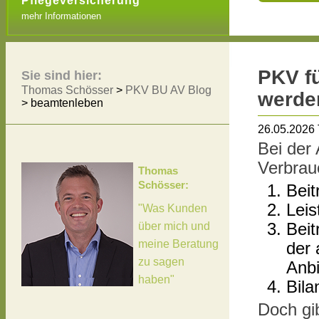
Pflegeversicherung
mehr Informationen
PKV fü
Sie sind hier:
Thomas Schösser
>
PKV BU AV Blog
werde
>
beamtenleben
26.05.2026
Bei der
Verbrau
Thomas
Schösser:
Beit
Leis
"Was Kunden
über mich und
Beit
meine Beratung
der 
zu sagen
Anbi
haben"
Bila
Doch gi