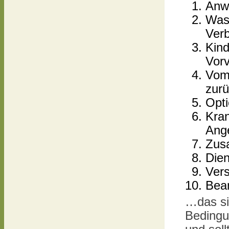
Anwä
Was 
Ver
Kind
Vorv
Vom 
zur
Opti
Kran
Ang
Zusa
Dien
Vers
Beam
…das si
Bedingu