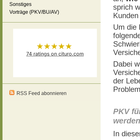
Sonstiges
sprich 
Vorträge (PKV/BU/AV)
Kunden b
Um die 
folgende
Schwier
★★★★★
Versiche
74
ratings on cituro.com
Dabei we
Versicherungsmakler Thomas
5.00
out of 5 from
Versich
Schösser
has
der Leb
Probleme
RSS Feed abonnieren
PKV fü
werde
In dies