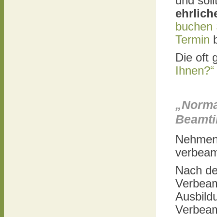
und sol
ehrlic
buchen S
Termin
b
Die oft 
Ihnen?“
„Norma
Beamti
Nehmen 
verbeamt
Nach de
Verbeam
Ausbild
Verbeam