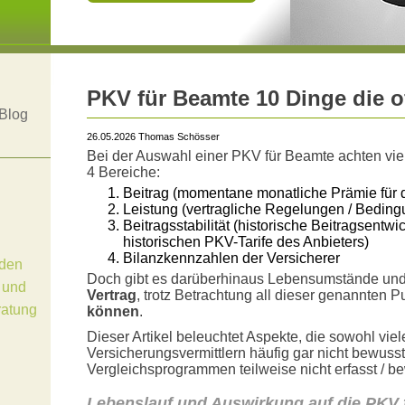
PKV für Beamte 10 Dinge die 
Blog
26.05.2026 Thomas Schösser
Bei der Auswahl einer PKV für Beamte achten vie
4 Bereiche:
Beitrag (momentane monatliche Prämie für 
Leistung (vertragliche Regelungen / Bedin
Beitragsstabilität (historische Beitragsentwi
historischen PKV-Tarife des Anbieters)
Bilanzkennzahlen der Versicherer
den
Doch gibt es darüberhinaus Lebensumstände und 
 und
Vertrag
, trotz Betrachtung all dieser genannten 
ratung
können
.
Dieser Artikel beleuchtet Aspekte, die sowohl vi
Versicherungsvermittlern häufig gar nicht bewuss
Vergleichsprogrammen teilweise nicht erfasst / b
Lebenslauf und Auswirkung auf die PKV 