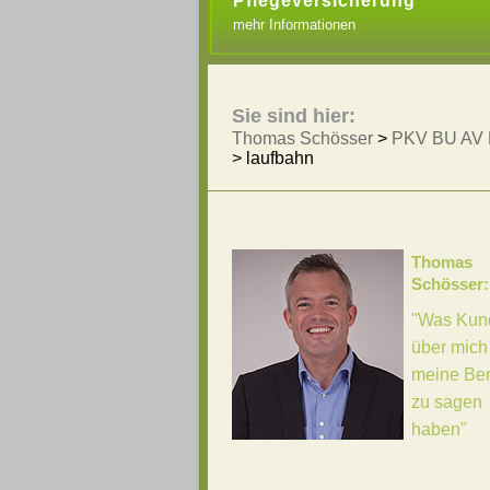
Pflegeversicherung
mehr Informationen
Sie sind hier:
Thomas Schösser
>
PKV BU AV 
>
laufbahn
Thomas
Schösser:
"Was Kun
über mich
meine Be
zu sagen
haben"