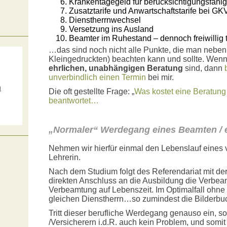
Krankentagegeld für berücksichtigungsfähi
Zusatztarife und Anwartschaftstarife bei GKV
Dienstherrnwechsel
Versetzung ins Ausland
Beamter im Ruhestand – dennoch freiwillig t
…das sind noch nicht alle Punkte, die man neb
Kleingedruckten) beachten kann und sollte. Wenn
ehrlichen, unabhängigen Beratung
sind, dann
unverbindlich einen Termin
bei mir.
m
Die oft gestellte Frage: „
Was kostet eine Beratung 
beantwortet…
s
„Normaler“ Werdegang eines Beamten / 
Nehmen wir hierfür einmal den Lebenslauf eines 
Lehrerin.
Nach dem Studium folgt des Referendariat mit de
direkten Anschluss an die Ausbildung die Verbea
Verbeamtung auf Lebenszeit. Im Optimalfall ohne 
gleichen Dienstherrn…so zumindest die Bilderbu
Tritt dieser berufliche Werdegang genauso ein, so 
/Versicherern i.d.R. auch kein Problem, und som