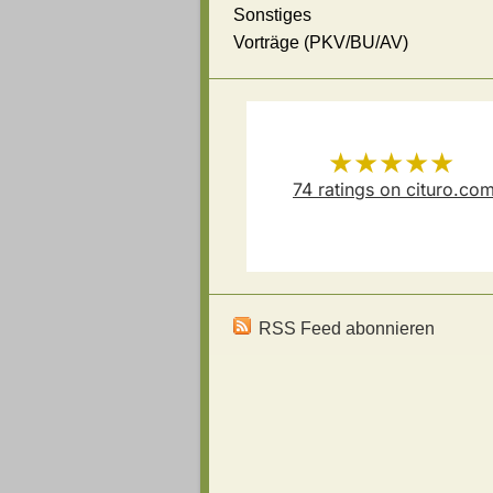
Sonstiges
Vorträge (PKV/BU/AV)
★★★★★
74
ratings on cituro.co
Versicherungsmakler Thoma
5.00
out of 5 from
Schösser
has
RSS Feed abonnieren