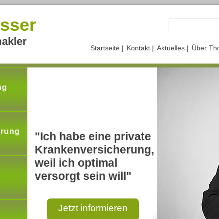
sser
akler
Startseite |
Kontakt |
Aktuelles |
Über Th
ng
erung
"Ich habe eine private
Krankenversicherung,
weil ich optimal
versorgt sein will"
Jetzt informieren