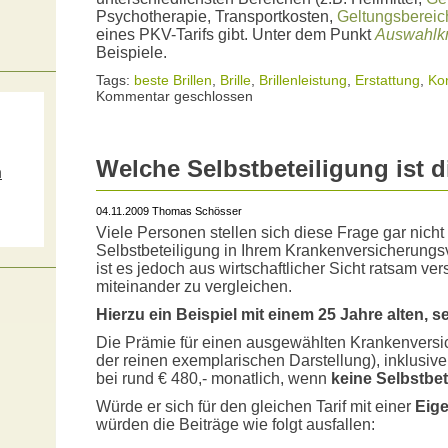
Psychotherapie, Transportkosten,
Geltungsbereic
eines PKV-Tarifs gibt. Unter dem Punkt
Auswahlkr
Beispiele.
Tags:
beste Brillen
,
Brille
,
Brillenleistung
,
Erstattung
,
Kon
Kommentar geschlossen
Welche Selbstbeteiligung ist d
m
s
04.11.2009 Thomas Schösser
Viele Personen stellen sich diese Frage gar nicht
Selbstbeteiligung in Ihrem Krankenversicherungs
ist es jedoch aus wirtschaftlicher Sicht ratsam v
miteinander zu vergleichen.
Hierzu ein Beispiel mit einem 25 Jahre alten, 
Die Prämie für einen ausgewählten Krankenversich
der reinen exemplarischen Darstellung), inklusive 
bei rund € 480,- monatlich, wenn
keine Selbstbe
Würde er sich für den gleichen Tarif mit einer
Eige
würden die Beiträge wie folgt ausfallen: