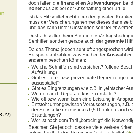
doch fallen die
finanziellen Aufwendungen
bei d
höher
aus als bei der Anschaffung einer Brille.
en
Ist das Hilfsmittel
nicht
über den privaten Kranken
muss der Versicherungsnehmer dieses dann selbs
und das kann unter Umständen sehr teuer werden
Deshalb sollten beim Blick in die Vertragsbedingu
Sehhilfen sondern gerade auch
der gesamte Hilf
Da das Thema jedoch sehr oft angesprochen wird,
Beispiele aufzählen, was Sie bei der
Auswahl ein
anderem beachten können:
Welche Sehhilfen sind versichert? (offene Bes
Aufzählung)
Gibt es Euro- bzw. prozentuale Begrenzungen u
ausgestaltet?
Gibt es Eingrenzungen wie z.B. in „einfacher Au
Werden auch Reparaturkosten erstattet?
Wie oft bzw. wann kann eine Leistung in Ansp
Entsteht unter gewissen Voraussetzungen, z.B. 
der Sehstärke um mehr als 0,5 Dioptrien, auch vo
(BUV)
Erstattungen?
Wer ist nach dem Tarif „berechtigt“ die Notwendig
Beachten Sie jedoch, dass es viele weitere Krite
unterschiedlichsten Bereichen (z.B. Heilmittel,
Ge