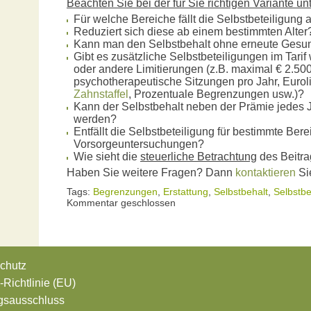
Beachten Sie bei der für Sie richtigen Variante u
Für welche Bereiche fällt die Selbstbeteiligung 
Reduziert sich diese ab einem bestimmten Alter
Kann man den Selbstbehalt ohne erneute Gesun
Gibt es zusätzliche Selbstbeteiligungen im Tarif
oder andere Limitierungen (z.B. maximal € 2.500,
psychotherapeutische Sitzungen pro Jahr, Eurolim
Zahnstaffel
, Prozentuale Begrenzungen usw.)?
Kann der Selbstbehalt neben der Prämie jedes Ja
werden?
Entfällt die Selbstbeteiligung für bestimmte Berei
Vorsorgeuntersuchungen?
Wie sieht die
steuerliche Betrachtung
des Beitra
Haben Sie weitere Fragen? Dann
kontaktieren
Si
Tags:
Begrenzungen
,
Erstattung
,
Selbstbehalt
,
Selbstbe
Kommentar geschlossen
chutz
Richtlinie (EU)
gsausschluss