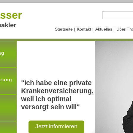
sser
akler
Startseite |
Kontakt |
Aktuelles |
Über Th
ng
erung
"Ich habe eine private
Krankenversicherung,
weil ich optimal
versorgt sein will"
Jetzt informieren