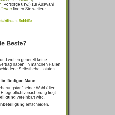
h
, Vorsorge usw.) zur Auswahl
iterien
finden Sie weitere
taktlinsen
,
Sehhilfe
ie Beste?
 und wollen generell keine
vertrag haben. In manchen Fällen
erschiedene Selbstbehaltsstufen
selbständigen Mann:
erungstarif seiner Wahl (dient
Pflegepflichtversicherung liegt
teiligung
vereinbart wird.
nbeteiligung
entscheiden,