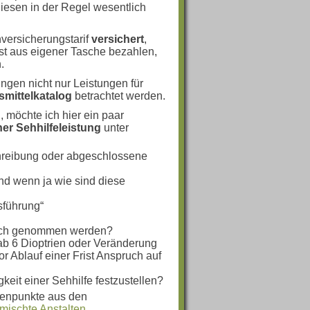
iesen in der Regel wesentlich
versicherungstarif
versichert
,
t aus eigener Tasche bezahlen,
.
ngen nicht nur Leistungen für
smittelkatalog
betrachtet werden.
 möchte ich hier ein paar
er Sehhilfeleistung
unter
chreibung oder abgeschlossene
nd wenn ja wie sind diese
sführung“
ruch genommen werden?
ab 6 Dioptrien oder Veränderung
r Ablauf einer Frist Anspruch auf
keit einer Sehhilfe festzustellen?
rienpunkte aus den
mischte Anstalten
,