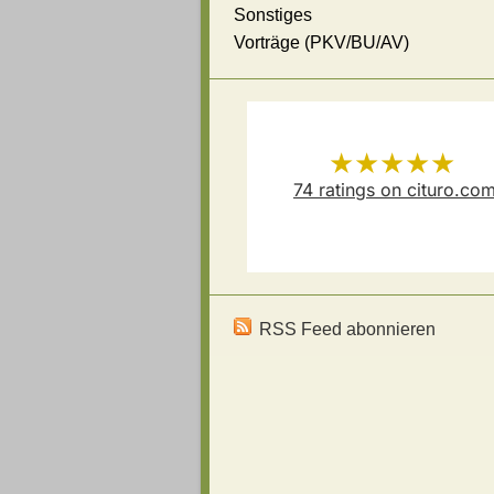
Sonstiges
Vorträge (PKV/BU/AV)
★★★★★
74
ratings on cituro.co
Versicherungsmakler Thoma
5.00
out of 5 from
Schösser
has
RSS Feed abonnieren