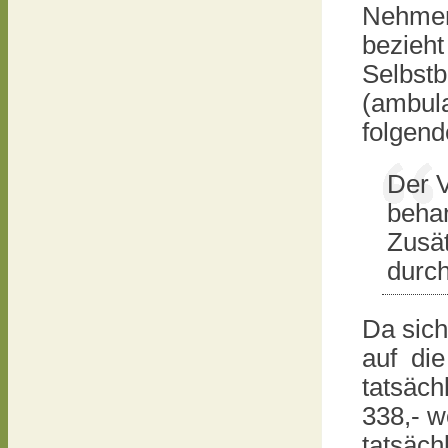
Nehmen 
bezieht
Selbstb
(ambula
folgend
Der V
behan
Zusät
durch
Da sich
auf die
tatsäch
338,- w
tatsächl