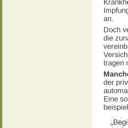
Krankhe
Impfun
an.
Doch v
die zun
vereinb
Versic
tragen
Manche
der pri
automa
Eine so
beispie
„Begi