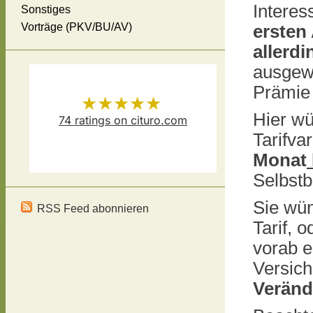
Interes
Sonstiges
Vorträge (PKV/BU/AV)
ersten 
allerdi
ausgewä
Prämie
★★★★★
Hier wü
74
ratings on cituro.com
Tarifvar
Versicherungsmakler Thomas
5.00
out of 5 from
Monat
Schösser
has
Selbstb
Sie wün
RSS Feed abonnieren
Tarif, 
vorab e
Versich
Verän