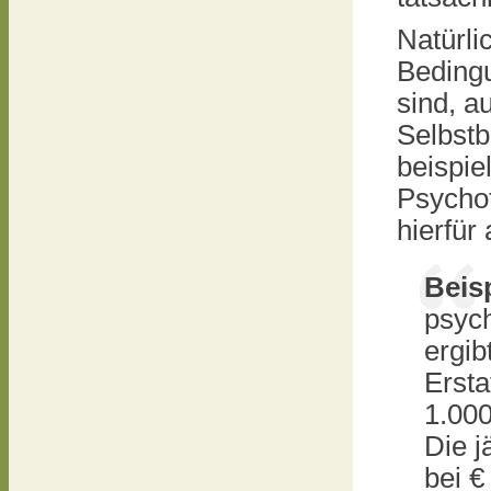
Natürli
Bedingu
sind, a
Selbstb
beispie
Psychot
hierfür
Beisp
psych
ergib
Ersta
1.000
Die j
bei €