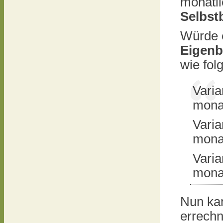
monatl
Selbst
Würde e
Eigenb
wie folg
Varia
monat
Varia
monat
Varia
monat
Nun ka
errechn