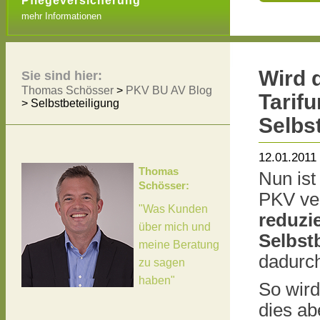
Pflegeversicherung
mehr Informationen
Wird 
Sie sind hier:
Thomas Schösser
>
PKV BU AV Blog
Tarif
>
Selbstbeteiligung
Selbs
12.01.2011
Thomas
Nun ist
Schösser:
PKV ve
"Was Kunden
reduzi
über mich und
Selbst
meine Beratung
dadurch
zu sagen
haben"
So wird
dies a