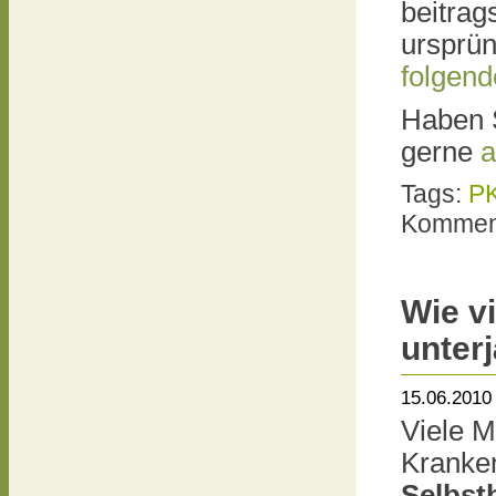
beitrag
ursprün
folgen
Haben 
gerne
a
Tags:
P
Komment
Wie v
unter
15.06.2010
Viele M
Kranken
Selbst