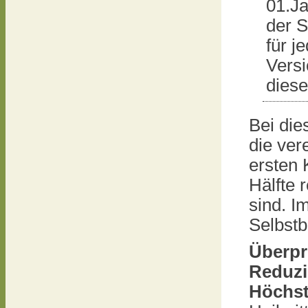
01.Ja
der S
für j
Versi
diese
Bei die
die ver
ersten 
Hälfte 
sind. I
Selbstb
Überpr
Reduzi
Höchst