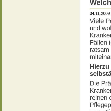
Welch
04.11.2009
Viele P
und wol
Kranke
Fällen 
ratsam 
miteina
Hierzu 
selbst
Die Prä
Kranken
reinen 
Pflegep