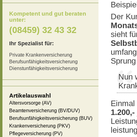
Beispie
Kompetent und gut beraten
Der Kun
unter:
Monats
(08459) 32 43 32
sieht f
Selbst
Ihr Spezialist für:
umfang
Private Krankenversicherung
Sprung 
Berufsunfähigkeitsversicherung
Dienstunfähigkeitsversicherung
Nun 
Krank
Artikelauswahl
Einmal
Altersvorsorge (AV)
Beamtenversicherung (BV/DUV)
1.200,-
Berufsunfähigkeitsversicherung (BUV)
Leistun
Krankenversicherung (PKV)
leistun
Pflegeversicherung (PV)