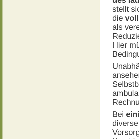
des la
stellt 
die
vol
als ver
Reduzie
Hier mü
Bedingu
Unabhän
ansehe
Selbstb
ambulan
Rechnun
Bei
ein
diverse
Vorsor