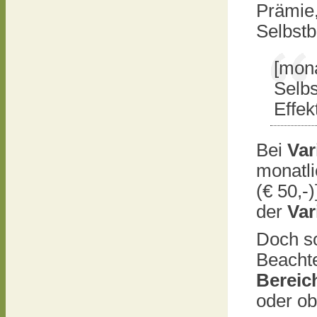
Prämie,
Selbstb
[mona
Selbs
Effek
Bei
Var
monatli
(€ 50,-
der
Var
Doch so
Beachte
Berei
oder ob