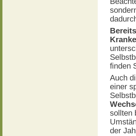
Beachte
sondern
dadurc
Bereit
Kranke
untersc
Selbstb
finden 
Auch d
einer s
Selbstb
Wechse
sollten
Umständ
der Jah