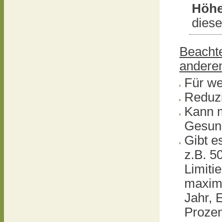
Höhe
diese
Beachte
andere
Für we
Reduzi
Kann m
Gesund
Gibt e
z.B. 5
Limiti
maxima
Jahr, E
Prozen