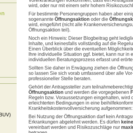
Vorerkrankungen vorkommen, dass ein Antragsste
wird, oder nur mit einem sehr hohem Risikozus
en
Für bestimmte Personengruppen haben aber einig
sogenannte
Öffnungsaktion
oder die
Öffnungsk
wird, eingeführt (nicht alle Krankenversicherun
Öffnungsaktion teil).
Noch ein Hinweis: Dieser Blogbeitrag geht ledigl
Inhalte, und keinesfalls vollständig auf die Regel
Einen Überblick über die eventuellen Möglichkeit
Ihre individuelle Situation ggf. bietet, kann nur i
individuellen Beratungsprozess erfasst und erörte
Sollten Sie daher in Erwägung ziehen die Öffnungs
so lassen Sie sich vorab umfassend über alle Vor
professioneller Stelle beraten.
Gehört der Antragssteller zum teilnahmeberechtig
Öffnungsaktion
und werden die vorgegebenen
F
Regeln bzw. Voraussetzungen eingehalten, wird 
erleichterten Bedingungen in eine beihilfekonfor
Krankheitskostenvollversicherung aufgenommen:
(BUV)
Bei Nutzung der Öffnungsaktion darf kein Antragss
Erkrankungen abgelehnt werden. Es dürfen
kein
vereinbart werden und Risikozuschläge nur
maxi
betragen.