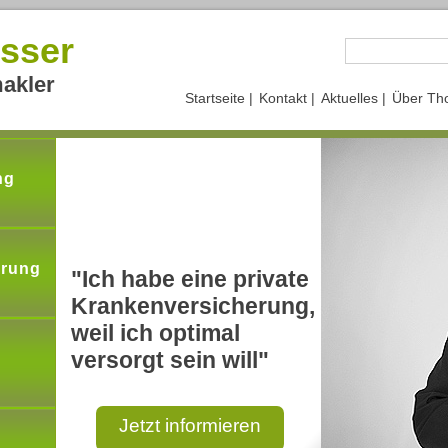
sser
akler
Startseite |
Kontakt |
Aktuelles |
Über Th
ng
erung
"Ich habe eine private
Krankenversicherung,
weil ich optimal
versorgt sein will"
Jetzt informieren