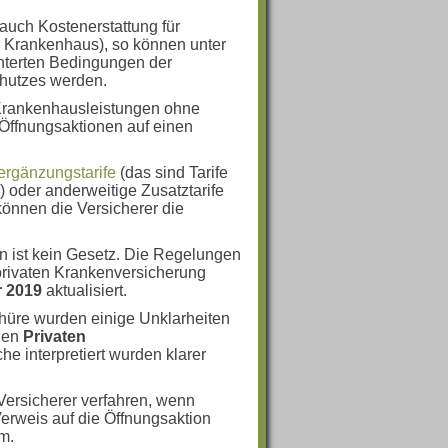
auch Kostenerstattung für
m Krankenhaus), so können unter
hterten Bedingungen der
chutzes werden.
 Krankenhausleistungen ohne
 Öffnungsaktionen auf einen
eergänzungstarife
(das sind Tarife
) oder anderweitige Zusatztarife
können die Versicherer die
n ist kein Gesetz. Die Regelungen
privaten Krankenversicherung
 2019
aktualisiert.
hüre wurden einige Unklarheiten
enen
Privaten
he interpretiert wurden klarer
 Versicherer verfahren, wenn
erweis auf die Öffnungsaktion
m.