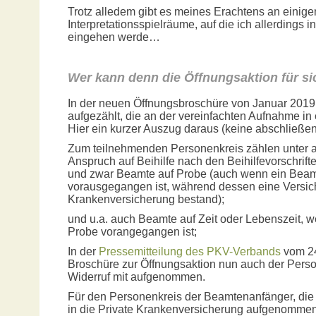
Trotz alledem gibt es meines Erachtens an einig
Interpretationsspielräume, auf die ich allerdings 
eingehen werde…
Wer kann denn die Öffnungsaktion für si
In der neuen Öffnungsbroschüre von Januar 2019
aufgezählt, die an der vereinfachten Aufnahme i
Hier ein kurzer Auszug daraus (keine abschließe
Zum teilnehmenden Personenkreis zählen unter
Anspruch auf Beihilfe nach den Beihilfevorschrif
und zwar Beamte auf Probe (auch wenn ein Beamt
vorausgegangen ist, während dessen eine Versic
Krankenversicherung bestand);
und u.a. auch Beamte auf Zeit oder Lebenszeit, w
Probe vorangegangen ist;
In der
Pressemitteilung des PKV-Verbands
vom 24
Broschüre zur Öffnungsaktion nun auch der Pers
Widerruf mit aufgenommen.
Für den Personenkreis der Beamtenanfänger, di
in die Private Krankenversicherung aufgenommen