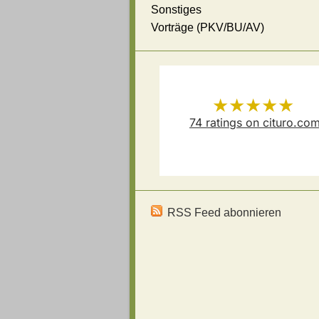
Sonstiges
Vorträge (PKV/BU/AV)
★★★★★
74
ratings on cituro.co
Versicherungsmakler Thoma
5.00
out of 5 from
Schösser
has
RSS Feed abonnieren