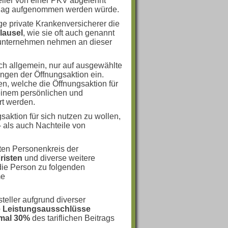
ller von einer PKV abgelehnt
chlag aufgenommen werden würde.
e private Krankenversicherer die
lausel
, wie sie oft auch genannt
gsunternehmen nehmen an dieser
ich allgemein, nur auf ausgewählte
ungen der Öffnungsaktion ein.
en, welche die Öffnungsaktion für
n einem persönlichen und
rt werden.
aktion für sich nutzen zu wollen,
- als auch Nachteile von
ten Personenkreis der
risten
und diverse weitere
die Person zu folgenden
me
teller aufgrund diverser
e Leistungsausschlüsse
mal 30%
des tariflichen Beitrags