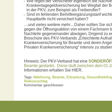
Wie regelt der Versicherer eigentlich die Nachv
Krankentagegeldversicherung bei Wegfall der Be
in der PKV, zum Beispiel als Freiberufler?
Sind im fehlenden Beihilfeergänzungstarif wichtig
Haupttarife nicht versichert haben?
…und vieles weitere mehr…Daher sollten Sie sich
gegen die Öffnungsaktion von einem Fachmann be
Nachteile gegeneinander abwägen. Drigend zu empf
Broschüre des PKV-Verbands „Erleichterte Aufnah
Krankenversicherung für Beamte und deren Ange
Privaten Krankenversicherung“ intensiv zu studie
Hinweis: Der PKV-Verband hat eine
SONDERÖF
Beamte gestartet. Diese läuft zwischen dem 01.1
Informationen erhalten Sie HIER.
Tags:
Ablehnung
,
Beamte
,
Erkrankung
,
Gesundheitsfra
Risikozuschlag
Kommentar geschlossen