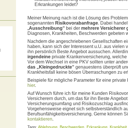
Erkrankungen leidet?
Meiner Meinung nach ist die Lösung des Problem
sogenannten
Risikovorabanfrage
. Dabei handel
„
Ausschreibung“
bei der
mehrere Versicherer g
Diagnosen, Krankheiten, Beschwerden gebeten 
Nachdem die angeschriebenen Gesellschaften e
haben, kann sich der Interessent u.U. aus vielen
m
ihn persönlich Beste Angebot aussuchen. Allerdin
irgendeine
private Krankenversicherung, welche
s
Vor dem Wechsel in eine PKV sollten unter ande
das „Kleingedruckte“
genauestens überprüft un
Krankheitsfall keine bösen Überraschungen zu er
Beispiele für mögliche Parameter für eine privat
hier
.
Auf Wunsch führe ich für meine Kunden Risikovor
Versicherern durch, um das für ihn Beste Angebo
Versicherungsumfang und Risikozuschlag ausfin
Vorgehensweise eignet sich selbstverständlich au
Berufsunfähigkeitsversicherung. Gerne können 
kontaktieren
.
Tags:
Ablehnung
,
Beschwerden
,
Erkrankung
,
Krankheit