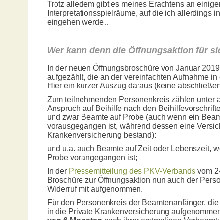
Trotz alledem gibt es meines Erachtens an einig
Interpretationsspielräume, auf die ich allerdings 
eingehen werde…
Wer kann denn die Öffnungsaktion für si
In der neuen Öffnungsbroschüre von Januar 2019
aufgezählt, die an der vereinfachten Aufnahme i
Hier ein kurzer Auszug daraus (keine abschließe
Zum teilnehmenden Personenkreis zählen unter
Anspruch auf Beihilfe nach den Beihilfevorschrif
und zwar Beamte auf Probe (auch wenn ein Beamt
vorausgegangen ist, während dessen eine Versic
Krankenversicherung bestand);
und u.a. auch Beamte auf Zeit oder Lebenszeit, w
Probe vorangegangen ist;
In der
Pressemitteilung des PKV-Verbands
vom 24
Broschüre zur Öffnungsaktion nun auch der Pers
Widerruf mit aufgenommen.
Für den Personenkreis der Beamtenanfänger, di
in die Private Krankenversicherung aufgenommen