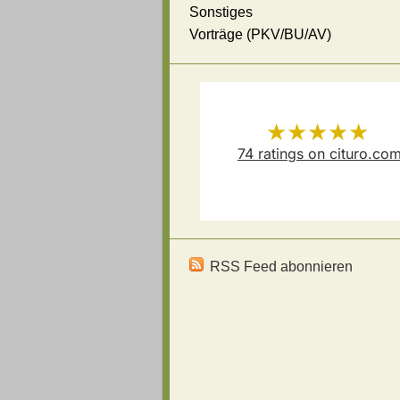
Sonstiges
Vorträge (PKV/BU/AV)
★★★★★
74
ratings on cituro.co
Versicherungsmakler Thoma
5.00
out of 5 from
Schösser
has
RSS Feed abonnieren