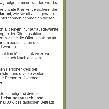
chlag aufgenommen werden würde.
e private Krankenversicherer die
lausel
, wie sie oft auch genannt
gsunternehmen nehmen an dieser
ich allgemein, nur auf ausgewählte
ungen der Öffnungsaktion ein.
en, welche die Öffnungsaktion für
n einem persönlichen und
rt werden.
aktion für sich nutzen zu wollen,
- als auch Nachteile von
ten Personenkreis der
risten
und diverse weitere
die Person zu folgenden
me
teller aufgrund diverser
e Leistungsausschlüsse
mal 30%
des tariflichen Beitrags