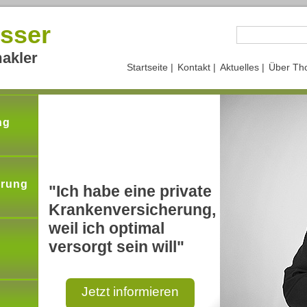
sser
akler
Startseite |
Kontakt |
Aktuelles |
Über Th
ng
erung
"Ich habe eine private
Krankenversicherung,
weil ich optimal
versorgt sein will"
Jetzt informieren