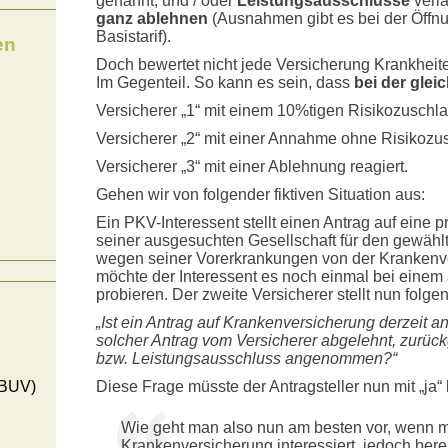
genannt, und / oder
Leistungsausschlüsse
verl
ganz
ablehnen
(Ausnahmen gibt es bei der Öffnu
Basistarif).
en
Doch bewertet nicht jede Versicherung Krankheite
Im Gegenteil. So kann es sein, dass
bei der gle
Versicherer „1“ mit einem 10%tigen Risikozuschla
Versicherer „2“ mit einer Annahme ohne Risikozu
Versicherer „3“ mit einer Ablehnung reagiert.
Gehen wir von folgender fiktiven Situation aus:
Ein PKV-Interessent stellt einen Antrag auf eine 
seiner ausgesuchten Gesellschaft für den gewählte
wegen seiner Vorerkrankungen von der Krankenv
möchte der Interessent es noch einmal bei einem
probieren. Der zweite Versicherer stellt nun folg
„Ist ein Antrag auf Krankenversicherung derzeit an
solcher Antrag vom Versicherer abgelehnt, zurück
bzw. Leistungsausschluss angenommen?“
(BUV)
Diese Frage müsste der Antragsteller nun mit „ja“
Wie geht man also nun am besten vor, wenn ma
Krankenversicherung interessiert, jedoch berei