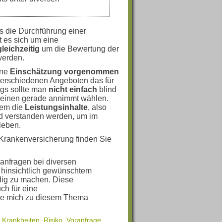
s die Durchführung einer
t es sich um eine
leichzeitig
um die Bewertung der
werden.
ine
Einschätzung vorgenommen
 verschiedenen Angeboten das für
gs sollte man
nicht einfach
blind
 einen gerade annimmt wählen.
rem die
Leistungsinhalte
, also
d verstanden werden, um im
leben.
e Krankenversicherung finden Sie
anfragen bei diversen
t hinsichtlich gewünschtem
dig zu machen. Diese
ch für eine
Sie mich zu diesem Thema
,
Krankheiten
,
Risiko
,
Voranfrage
,