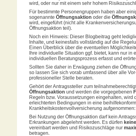
wird, oder nur mit einem sehr hohem Risikozus
Für bestimmte Personengruppen haben aber einig
sogenannte
Öffnungsaktion
oder die
Öffnungsk
wird, eingeführt (nicht alle Krankenversicherun
Öffnungsaktion teil).
Noch ein Hinweis: Dieser Blogbeitrag geht ledigl
Inhalte, und keinesfalls vollständig auf die Regel
Einen Überblick über die eventuellen Möglichkeit
Ihre individuelle Situation ggf. bietet, kann nur i
individuellen Beratungsprozess erfasst und erörte
Sollten Sie daher in Erwägung ziehen die Öffnungs
so lassen Sie sich vorab umfassend über alle Vor
professioneller Stelle beraten.
Gehört der Antragssteller zum teilnahmeberechtig
Öffnungsaktion
und werden die vorgegebenen
F
Regeln bzw. Voraussetzungen eingehalten, wird 
erleichterten Bedingungen in eine beihilfekonfor
Krankheitskostenvollversicherung aufgenommen:
Bei Nutzung der Öffnungsaktion darf kein Antragss
Erkrankungen abgelehnt werden. Es dürfen
kein
vereinbart werden und Risikozuschläge nur
maxi
betragen.