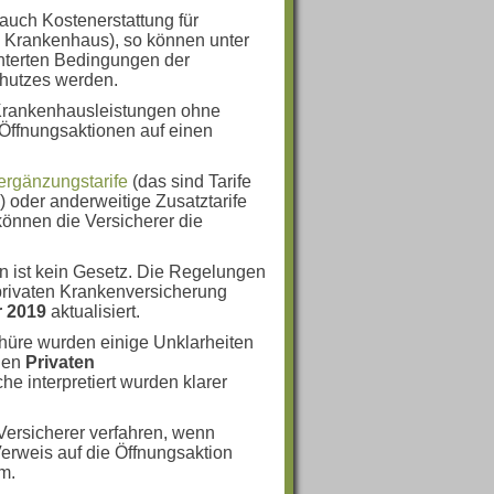
auch Kostenerstattung für
m Krankenhaus), so können unter
hterten Bedingungen der
chutzes werden.
 Krankenhausleistungen ohne
 Öffnungsaktionen auf einen
eergänzungstarife
(das sind Tarife
) oder anderweitige Zusatztarife
können die Versicherer die
n ist kein Gesetz. Die Regelungen
privaten Krankenversicherung
 2019
aktualisiert.
hüre wurden einige Unklarheiten
enen
Privaten
he interpretiert wurden klarer
 Versicherer verfahren, wenn
erweis auf die Öffnungsaktion
m.