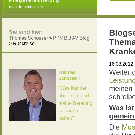
Pflegeversicherung
mehr Informationen
Blogse
Sie sind hier:
Thomas Schösser
>
PKV BU AV Blog
Thema 
>
Rückreise
Krank
16.08.2012
Weiter 
Thomas
Schösser:
Leistun
meinen 
"Was Kunden
schreib
über mich und
meine Beratung
Was ist
zu sagen
gemein
haben"
Die
Mus