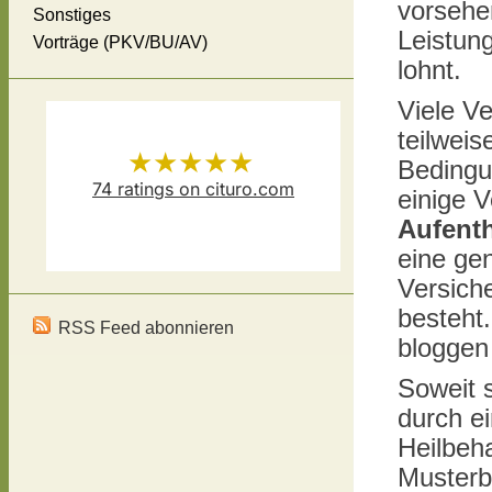
vorsehen
Sonstiges
Leistung
Vorträge (PKV/BU/AV)
lohnt.
Viele V
teilweis
★★★★★
Bedingu
74
ratings on cituro.com
einige V
Versicherungsmakler Thomas
5.00
out of 5 from
Aufenth
eine ge
Schösser
has
Versich
besteht
RSS Feed abonnieren
blogge
Soweit 
durch e
Heilbeh
Musterb