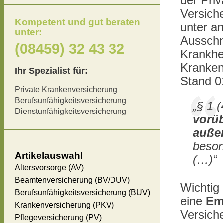
der Pri
Versich
Kompetent und gut beraten
unter a
unter:
Ausschn
(08459) 32 43 32
Krankhe
Kranken
Ihr Spezialist für:
Stand 01
Private Krankenversicherung
Berufsunfähigkeitsversicherung
„§ 1 
Dienstunfähigkeitsversicherung
vorü
auße
beson
Artikelauswahl
(…)“
Altersvorsorge (AV)
Beamtenversicherung (BV/DUV)
Wichtig
Berufsunfähigkeitsversicherung (BUV)
eine
Em
Krankenversicherung (PKV)
Versich
Pflegeversicherung (PV)