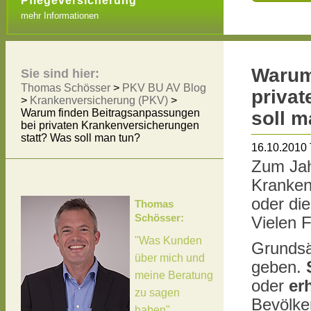
Pflegeversicherung
mehr Informationen
Warum
Sie sind hier:
Thomas Schösser
>
PKV BU AV Blog
priva
>
Krankenversicherung (PKV)
>
Warum finden Beitragsanpassungen
soll m
bei privaten Krankenversicherungen
statt? Was soll man tun?
16.10.2010
Zum Jahr
Krankenv
oder die
Thomas
Schösser:
Vielen 
"Was Kunden
Grundsät
über mich und
geben.
meine Beratung
oder
er
zu sagen
Bevölker
haben"