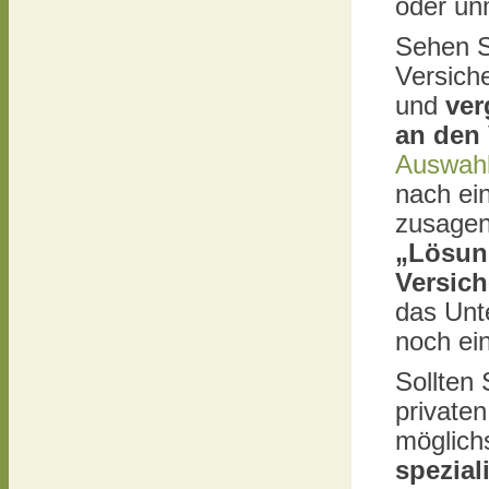
oder un
Sehen S
Versich
und
ver
an den
Auswahlk
nach ein
zusagen
„Lösun
Versich
das Unt
noch ei
Sollten 
private
möglich
spezial