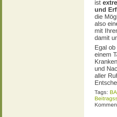
ist
extr
und Er
die Mög
also ei
mit Ihre
damit u
Egal ob
einem Ta
Krankenv
und Nach
aller Ru
Entschei
Tags:
BA
Beitrags
Komment