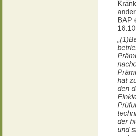
Krank
ander
BAP e
16.10
„(1)B
betri
Prämi
nachd
Prämi
hat z
den d
Einkl
Prüfu
techn
der h
und s