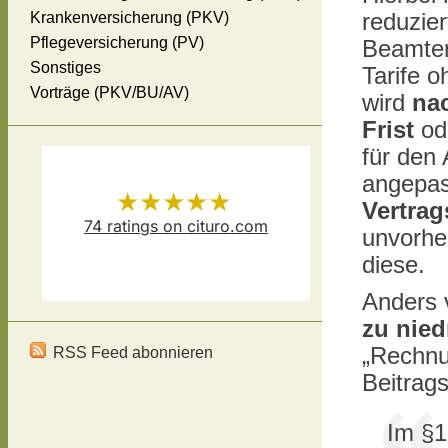
Krankenversicherung (PKV)
reduzier
Pflegeversicherung (PV)
Beamten
Sonstiges
Tarife o
Vorträge (PKV/BU/AV)
wird
na
Frist
od
für den
angepas
★★★★★
Vertra
74
ratings on cituro.com
unvorhe
Versicherungsmakler Thomas
5.00
out of 5 from
diese.
Anders v
Schösser
has
zu nied
„Rechnun
RSS Feed abonnieren
Beitrags
Im §1