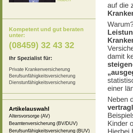
auf die
Kranke
Warum?
Kompetent und gut beraten
Leistun
unter:
Kranken
(08459) 32 43 32
Versich
damit ke
Ihr Spezialist für:
steige
Private Krankenversicherung
„ausge
Berufsunfähigkeitsversicherung
statisti
Dienstunfähigkeitsversicherung
einer l
Neben d
vertrag
Artikelauswahl
Beispie
Altersvorsorge (AV)
Kinder 
Beamtenversicherung (BV/DUV)
Hierbei 
Berufsunfähigkeitsversicherung (BUV)