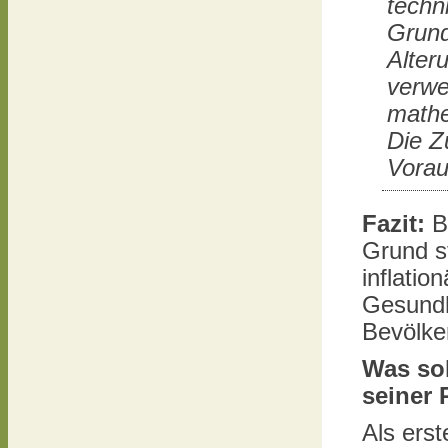
techn
Grund
Alter
verwe
mathe
Die Z
Vorau
Fazit:
Be
Grund st
inflati
Gesundh
Bevölke
Was sol
seiner 
Als erst