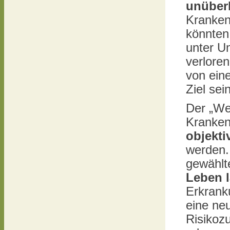
unüber
Kranken
könnten
unter U
verlore
von ein
Ziel sein
Der „We
Kranken
objekti
werden.
gewählt
Leben 
Erkranku
eine ne
Risikoz