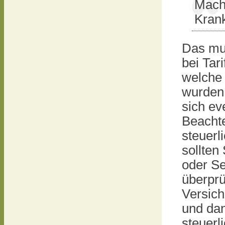
Macht
Kran
Das mus
bei Tar
welche 
wurden,
sich ev
Beachte
steuerl
sollten
oder Se
überprü
Versich
und da
steuerl