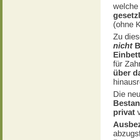
welche
gesetz
(ohne 
Zu die
nicht
B
Einbet
für Zah
über d
hinausr
Die neu
Besta
privat
Ausbez
abzugsf