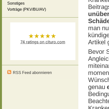
Sonstiges
Beitrag
Vorträge (PKV/BU/AV)
unüberl
Schäde
man nu
kündige
★★★★★
Artikel
74
ratings on cituro.com
Versicherungsmakler Thomas
5.00
out of 5 from
Bevor S
Angleic
Schösser
has
miteina
moment
RSS Feed abonnieren
Wünsch
genau
Bedingu
Beachte
Kranke