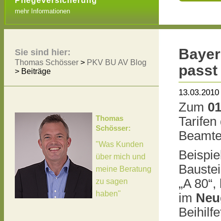
Pflegeversicherung
mehr Informationen
Bayer
Sie sind hier:
Thomas Schösser
>
PKV BU AV Blog
passt
>
Beiträge
13.03.2010
Zum
01
Thomas
Tarifen
Schösser:
Beamte
"Was Kunden
Beispi
über mich und
Baustei
meine Beratung
„A 80“,
zu sagen
haben"
im
Neu
Beihilf