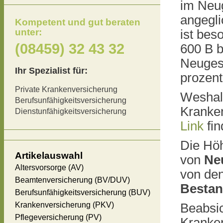
im Neug
angegli
Kompetent und gut beraten
unter:
ist bes
(08459) 32 43 32
600 B b
Neugesc
Ihr Spezialist für:
prozen
Private Krankenversicherung
Weshalb
Berufsunfähigkeitsversicherung
Kranken
Dienstunfähigkeitsversicherung
Link
fin
Die Hö
Artikelauswahl
von
Ne
Altersvorsorge (AV)
von den
Beamtenversicherung (BV/DUV)
Besta
Berufsunfähigkeitsversicherung (BUV)
Krankenversicherung (PKV)
Beabsi
Pflegeversicherung (PV)
Kranke