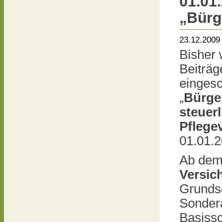
01.01
„Bürg
23.12.2009
Bisher 
Beiträg
eingesc
„
Bürge
steuer
Pflege
01.01.2
Ab dem
Versic
Grunds
Sondera
Basissc