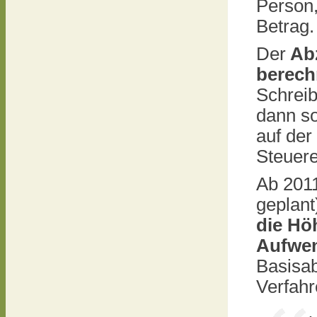
Person
Betrag.
Der
Abz
berech
Schrei
dann s
auf der
Steuere
Ab 2011
geplant
die Hö
Aufwe
Basisab
Verfahr