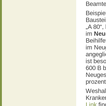
Beamte
Beispi
Baustei
„A 80“,
im
Neu
Beihilf
im Neug
angegli
ist bes
600 B b
Neugesc
prozen
Weshalb
Kranken
Link
fin