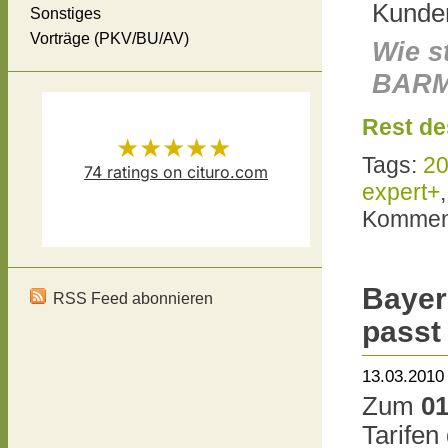
Kunde
Sonstiges
Vorträge (PKV/BU/AV)
Wie s
BARM
Rest de
★★★★★
Tags:
2
74
ratings on cituro.com
expert+
Versicherungsmakler Thomas
5.00
out of 5 from
Komment
Schösser
has
Bayer
RSS Feed abonnieren
passt
13.03.2010
Zum
01
Tarifen