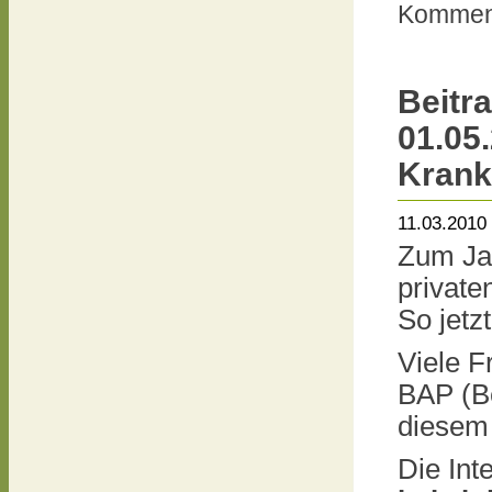
Komment
Beitr
01.05.
Krank
11.03.2010
Zum Ja
private
So jetz
Viele F
BAP (Be
diese
Die Int