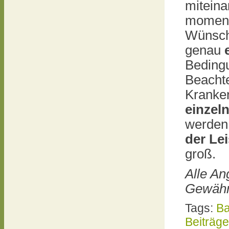
miteina
moment
Wünsch
genau
Bedingu
Beachte
Kranke
einzel
werden 
der
Lei
groß.
Alle A
Gewähr
Tags:
Ba
Beiträge