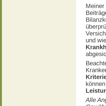
Meiner 
Beiträg
Bilanzk
überprü
Versic
und wi
Krankh
abgesic
Beachte
Kranke
Kriteri
können 
Leistu
Alle A