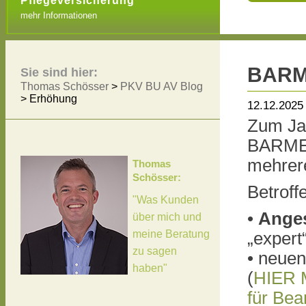
Pflegeversicherung
mehr Informationen
BARME
Sie sind hier:
Thomas Schösser
>
PKV BU AV Blog
>
Erhöhung
12.12.2025
Zum Ja
BARMEN
mehrere
Thomas
Schösser:
Betroff
"Was Kunden
•
Anges
über mich und
meine Beratung
„expert
zu sagen
• neuen
haben"
(
HIER 
für Be