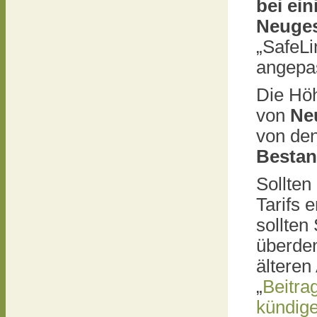
bei ein
Neuges
„SafeLi
angepa
Die Hö
von
Ne
von den
Besta
Sollten
Tarifs 
sollten 
überden
älteren
„
Beitra
kündig