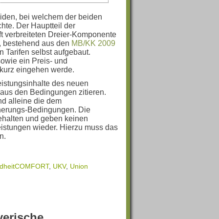
iden, bei welchem der beiden
te. Der Hauptteil der
ft verbreiteten Dreier-Komponente
, bestehend aus den
MB/KK 2009
 Tarifen selbst aufgebaut.
sowie ein Preis- und
h kurz eingehen werde.
eistungsinhalte des neuen
 aus den Bedingungen zitieren.
nd alleine die dem
cherungs-Bedingungen. Die
ehalten und geben keinen
Leistungen wieder. Hierzu muss das
n.
dheitCOMFORT
,
UKV
,
Union
yerische