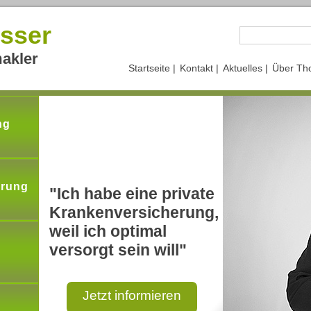
sser
akler
Startseite |
Kontakt |
Aktuelles |
Über Th
ng
erung
"Ich habe eine private
Krankenversicherung,
weil ich optimal
versorgt sein will"
Jetzt informieren