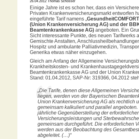
26.04.2012 Thomas Schösser
Einige Jahre ist es schon her, dass ein Versichere
Privaten Krankenversicherungsmarkt entworfen ha
eingeführte Tarif namens „
GesundheitCOMFOR
(Union Krankenversicherung AG) und der BB
Beamtenkrankenkasse AG)
angeboten. Ein Grun
Sicht interessante Punkte, des neuen Tarifwerks
Gemischte Anstalten, Anschlussheilbehandlungen, 
Hospitz und ambulante Palliativmedizin, Transpo
Generika etwas näher einzugehen.
Gleich am Anfang der Allgemeine Versicherungsb
Krankheitskosten- und Krankenhaustagegeldvers
Beamtenkrankenkasse AG und der Union Kranke
Stand: 01.04.2012, SAP-Nr: 319366, 04.2012 steh
„Die Tarife, denen diese Allgemeinen Versi
liegen, werden von der Bayerischen Beamten
Union Krankenversicherung AG als rechtlich 
gemeinsam kalkuliert und parallel angeboten. 
jährliche Gegenüberstellung der erforderlichen
Versicherungsleistungen und Sterbewahrschein
gemeinsam durchgeführt. Die erforderlichen 
werden aus der Beobachtung des Gesamtbesta
abgeleitet. (…)“