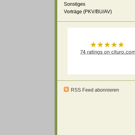
Sonstiges
Vorträge (PKV/BU/AV)
★★★★★
74
ratings on cituro.co
Versicherungsmakler Thoma
5.00
out of 5 from
Schösser
has
RSS Feed abonnieren