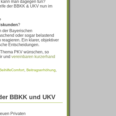
as kann man dagegen tun?
Tarife der BBKK & UKV nun im
?
ndskunden
?
en der Bayerischen
schend oder sogar belastend
 reagieren. Ein klarer, objektiver
ktische Entscheidungen.
m Thema PKV wünschen, so
ir und
vereinbaren kurzerhand
BeihilfeComfort
,
Beitragserhöhung
,
 der BBKK und UKV
euen Privaten