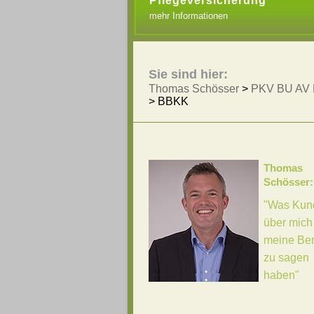
Pflegeversicherung
mehr Informationen
Sie sind hier:
Thomas Schösser
>
PKV BU AV 
>
BBKK
Thomas
Schösser:
"Was Kun
über mich
meine Be
zu sagen
haben"