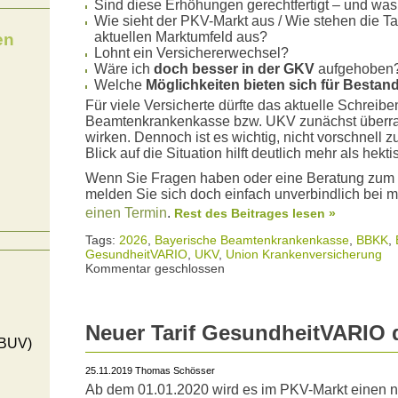
Sind diese Erhöhungen gerechtfertigt – und w
Wie sieht der PKV-Markt aus / Wie stehen die 
aktuellen Marktumfeld aus?
en
Lohnt ein Versichererwechsel?
Wäre ich
doch besser in der GKV
aufgehoben
Welche
Möglichkeiten bieten sich für Besta
Für viele Versicherte dürfte das aktuelle Schreib
Beamtenkrankenkasse bzw. UKV zunächst überra
wirken. Dennoch ist es wichtig, nicht vorschnell zu
Blick auf die Situation hilft deutlich mehr als he
Wenn Sie Fragen haben oder eine Beratung zu
melden Sie sich doch einfach unverbindlich bei m
einen Termin
.
Rest des Beitrages lesen »
Tags:
2026
,
Bayerische Beamtenkrankenkasse
,
BBKK
,
GesundheitVARIO
,
UKV
,
Union Krankenversicherung
Kommentar geschlossen
Neuer Tarif GesundheitVARIO
(BUV)
25.11.2019 Thomas Schösser
Ab dem 01.01.2020 wird es im PKV-Markt einen n