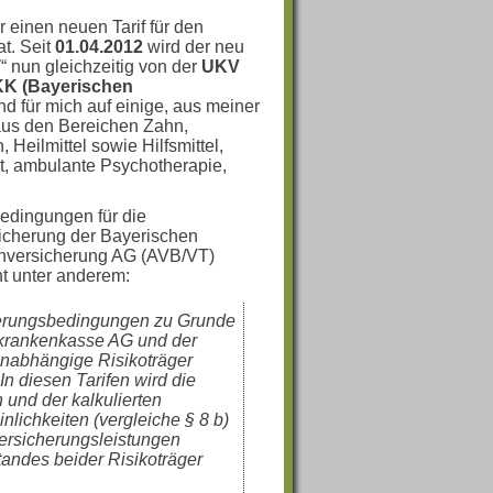
r einen neuen Tarif für den
t. Seit
01.04.2012
wird der neu
T
“ nun gleichzeitig von der
UKV
KK (Bayerischen
d für mich auf einige, aus meiner
 aus den Bereichen Zahn,
Heilmittel sowie Hilfsmittel,
rt, ambulante Psychotherapie,
edingungen für die
icherung der Bayerischen
nversicherung AG (AVB/VT)
t unter anderem:
cherungsbedingungen zu Grunde
krankenkasse AG und der
unabhängige Risikoträger
In diesen Tarifen wird die
 und der kalkulierten
lichkeiten (vergleiche § 8 b)
Versicherungsleistungen
ndes beider Risikoträger