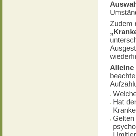
Auswah
Umständ
Zudem m
„Krank
untersch
Ausgest
wiederf
Alleine
beachte
Aufzähl
Welche
Hat der
Kranke
Gelten
psycho
Limiti