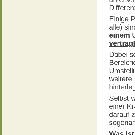
Differe
Einige P
alle) s
einem 
vertrag
Dabei so
Bereiche
Umstell
weitere
hinterle
Selbst 
einer K
darauf 
sogena
Was ist