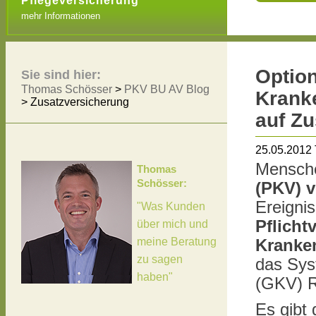
Pflegeversicherung
mehr Informationen
Option
Sie sind hier:
Thomas Schösser
>
PKV BU AV Blog
Krank
>
Zusatzversicherung
auf Z
25.05.2012
Mensche
Thomas
Schösser:
(PKV) v
Ereignis
"Was Kunden
Pflicht
über mich und
meine Beratung
Kranken
zu sagen
das Sys
haben"
(GKV) Re
Es gibt