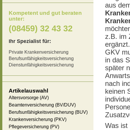
aus de
Kranken
Kompetent und gut beraten
unter:
Kranke
(08459) 32 43 32
möchten
z.B. im
Ihr Spezialist für:
ergänzt.
GKV mus
Private Krankenversicherung
Berufsunfähigkeitsversicherung
in das 
Dienstunfähigkeitsversicherung
später 
Anwarts
nach ind
Artikelauswahl
keinen 
Altersvorsorge (AV)
individ
Beamtenversicherung (BV/DUV)
Persone
Berufsunfähigkeitsversicherung (BUV)
Zusatzv
Krankenversicherung (PKV)
Was ist 
Pflegeversicherung (PV)