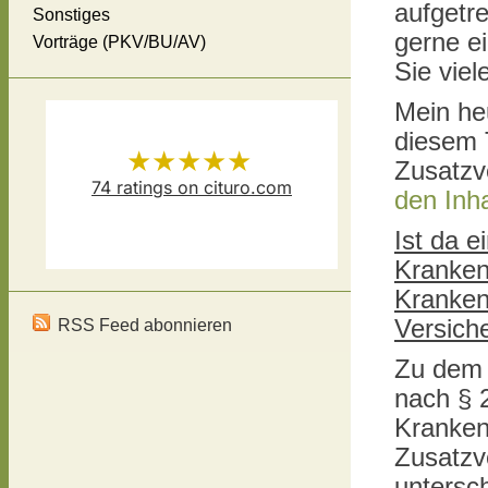
aufgetr
Sonstiges
gerne e
Vorträge (PKV/BU/AV)
Sie vie
Mein heu
diesem 
★★★★★
Zusatzv
74
ratings on cituro.com
den Inh
Versicherungsmakler Thomas
5.00
out of 5 from
Ist da e
Kranke
Schösser
has
Kranke
Versich
RSS Feed abonnieren
Zu dem 
nach § 
Krankenv
Zusatzve
untersc