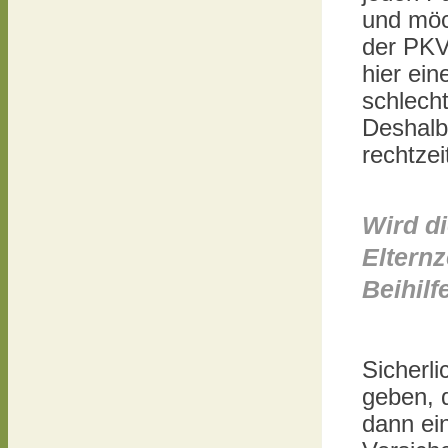
und möc
der PKV
hier ei
schlech
Deshalb
rechtzei
Wird d
Elternz
Beihil
Sicherli
geben, d
dann ei