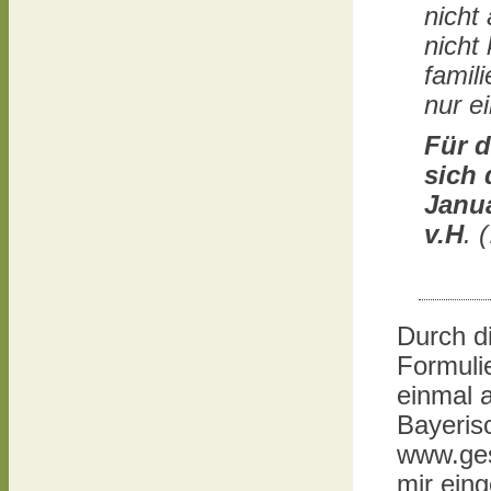
nicht 
nicht
famil
nur e
Für 
sich 
Janu
v.H
. 
Durch d
Formuli
einmal 
Bayeris
www.ges
mir eing