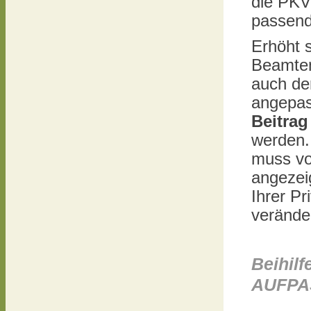
die PKV 
passend
Erhöht 
Beamten
auch de
angepas
Beitrag
werden.
muss vo
angezei
Ihrer P
veränder
Beihil
AUFPAS