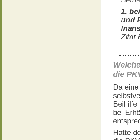
Bemes
1. b
und R
Inans
Zitat
Welche 
die PK
Da eine
selbstv
Beihilf
bei Erh
entspre
Hatte d