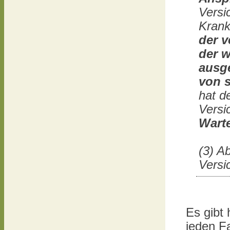
Versi
Krank
der
v
der w
ausg
von 
hat d
Versi
Warte
(3) A
Versi
Es gibt 
jeden Fa