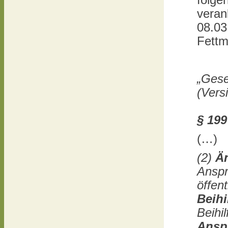
folge
veran
08.03
Fettm
„Gese
(Vers
§ 199
(…)
(2)
Än
Anspr
öffen
Beih
Beihi
Ansp