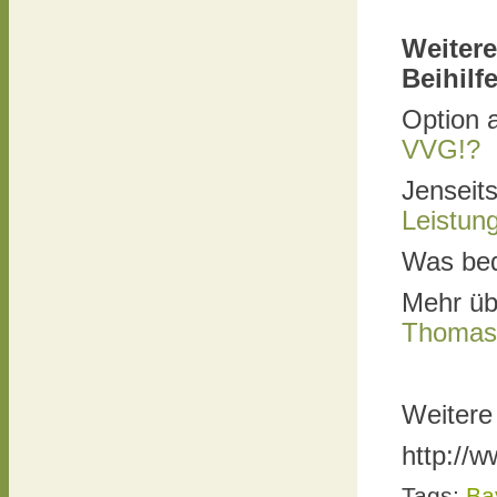
Weiter
Beihilf
Option 
VVG!?
Jenseits
Leistun
Was bed
Mehr üb
Thomas
Weitere
http://w
Tags:
Ba