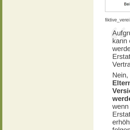
fiktive_ver
Aufgr
kann 
werde
Ersta
Vertr
Nein,
Elter
Vers
werd
wenn 
Ersta
erhöh