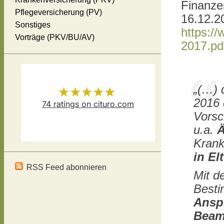
Finanze
Pflegeversicherung (PV)
16.12.20
Sonstiges
https://
Vorträge (PKV/BU/AV)
2017.pd
„(…) 
★★★★★
2016 
74
ratings on cituro.com
Vorsc
Versicherungsmakler Thomas
5.00
out of 5 from
u.a.
Krank
Schösser
has
in El
RSS Feed abonnieren
Mit d
Best
Anspr
Beamt