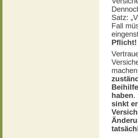
Versich
Dennoch
Satz: „V
Fall mü
eingens
Pflicht!
Vertraue
Versich
machen
zuständ
Beihilf
haben
.
sinkt e
Versich
Änderu
tatsäch