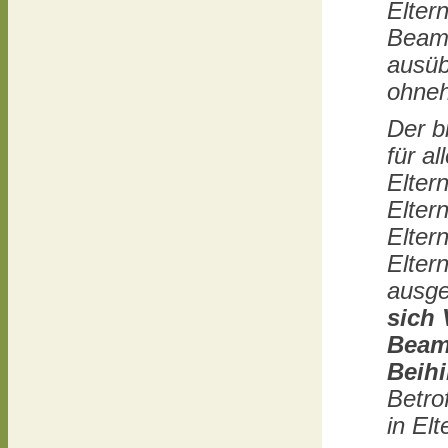
Eltern
Beamt
ausüb
ohneh
Der b
für a
Elter
Elter
Elter
Elter
ausge
sich 
Beamt
Beihi
Betro
in Elt