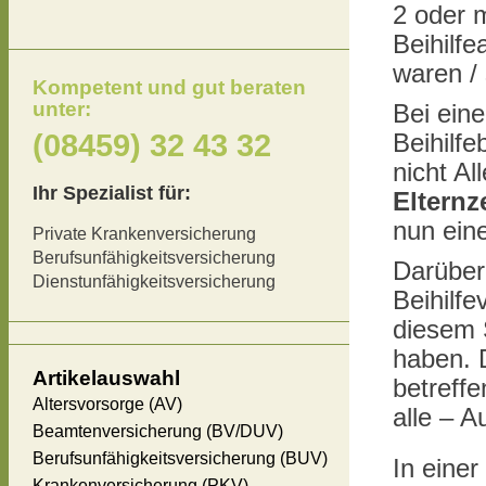
2 oder m
Beihilf
waren / 
Kompetent und gut beraten
unter:
Bei ein
(08459) 32 43 32
Beihilf
nicht Al
Ihr Spezialist für:
Elternz
nun eine
Private Krankenversicherung
Berufsunfähigkeitsversicherung
Darüber
Dienstunfähigkeitsversicherung
Beihilf
diesem 
haben. D
Artikelauswahl
betreff
Altersvorsorge (AV)
alle – 
Beamtenversicherung (BV/DUV)
Berufsunfähigkeitsversicherung (BUV)
In eine
Krankenversicherung (PKV)