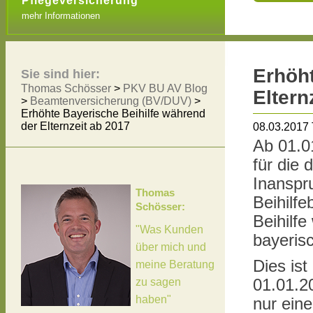
Pflegeversicherung
mehr Informationen
Erhöht
Sie sind hier:
Thomas Schösser
>
PKV BU AV Blog
Eltern
>
Beamtenversicherung (BV/DUV)
>
Erhöhte Bayerische Beihilfe während
der Elternzeit ab 2017
08.03.2017
Ab 01.0
für die
Inanspr
Thomas
Beihilf
Schösser:
Beihilfe
"Was Kunden
bayeris
über mich und
Dies is
meine Beratung
zu sagen
01.01.2
haben"
nur ein