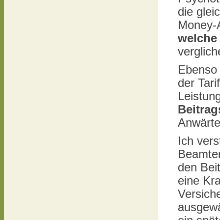
die glei
Money-Ar
welche
verglic
Ebenso 
der Tar
Leistun
Beitrag
Anwärter
Ich vers
Beamten
den Bei
eine Kr
Versich
ausgewä