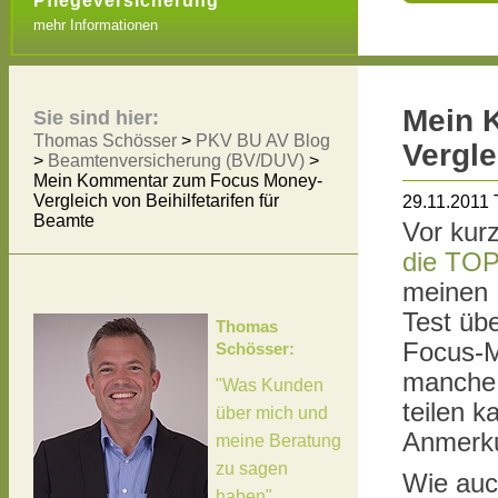
Pflegeversicherung
mehr Informationen
Mein 
Sie sind hier:
Thomas Schösser
>
PKV BU AV Blog
Vergle
>
Beamtenversicherung (BV/DUV)
>
Mein Kommentar zum Focus Money-
Vergleich von Beihilfetarifen für
29.11.2011
Beamte
Vor kur
die TOP
meinen 
Test übe
Thomas
Focus-M
Schösser:
manche 
"Was Kunden
teilen k
über mich und
Anmerk
meine Beratung
zu sagen
Wie auc
haben"