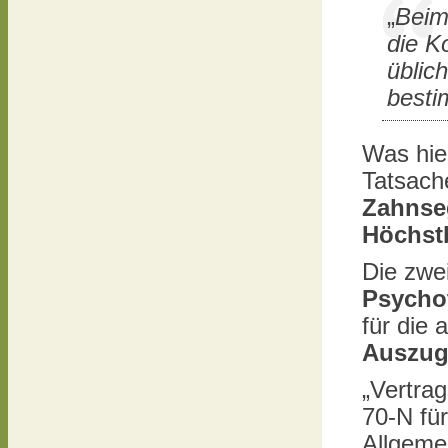
„
Beim 
die Ko
üblic
besti
Was hie
Tatsache
Zahnse
Höchst
Die zwe
Psycho
für die 
Auszug
„Vertra
70-N fü
Allgeme