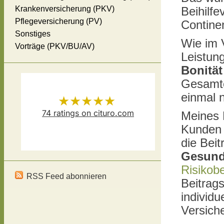
Krankenversicherung (PKV)
Beihilfe
Pflegeversicherung (PV)
Contine
Sonstiges
Wie im 
Vorträge (PKV/BU/AV)
Leistun
Bonität
Gesamte
einmal n
★★★★★
74
ratings on cituro.com
Meines 
Kunden a
Versicherungsmakler Thomas
5.00
out of 5 from
die Bei
Schösser
has
Gesund
Risikob
RSS Feed abonnieren
Beitrags
individu
Versiche