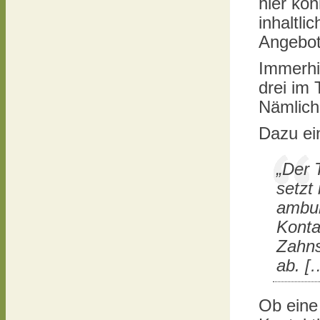
hier kön
inhaltl
Angebo
Immerhin
drei im
Nämlich
Dazu ei
„Der 
setzt
ambul
Konta
Zahns
ab. [
Ob eine 