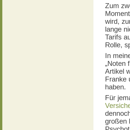
Zum zwei
Momenta
wird, zu
lange n
Tarifs a
Rolle, 
In mein
„Noten 
Artikel
Franke 
haben.
Für jem
Versich
dennoch 
großen 
Psychoth