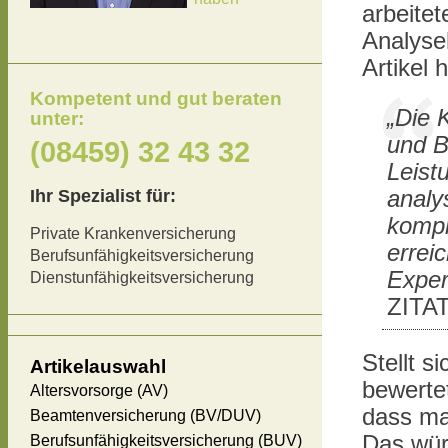
arbeite
Analyse
Artikel 
Kompetent und gut beraten
„Die 
unter:
und B
(08459) 32 43 32
Leistu
Ihr Spezialist für:
analy
komple
Private Krankenversicherung
errei
Berufsunfähigkeitsversicherung
Exper
Dienstunfähigkeitsversicherung
ZITAT
Stellt s
Artikelauswahl
bewerte
Altersvorsorge (AV)
dass man
Beamtenversicherung (BV/DUV)
Das wür
Berufsunfähigkeitsversicherung (BUV)