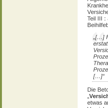
Krankhe
Versich
Teil III
Beihilf
„[…] 
ersta
Versi
Proze
Thera
Proze
[…]“
Die Bet
„
Versic
etwas an