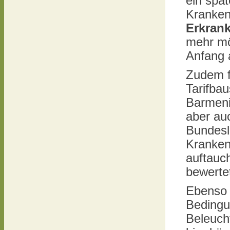
ein spä
Krankenv
Erkran
mehr mö
Anfang 
Zudem fä
Tarifbau
Barmeni
aber auc
Bundesl
Kranken
auftauc
bewerte
Ebenso 
Bedingun
Beleuch