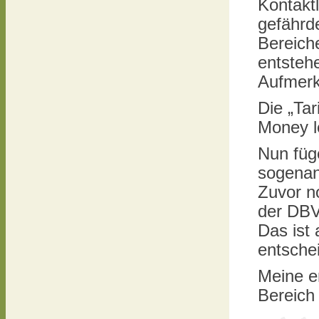
Kontaktl
gefährd
Bereich
entsteh
Aufmerk
Die „Ta
Money le
Nun füg
sogenan
Zuvor no
der DBV 
Das ist 
entschei
Meine e
Bereich